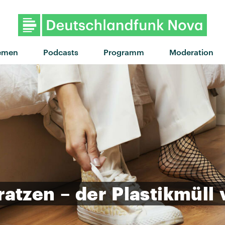
"Smile" von Jungle · "Smile" 
emen
Podcasts
Programm
Moderation
ratzen
–
der
Plastikmüll