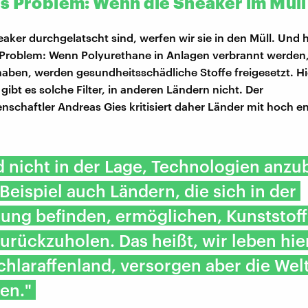
s Problem: Wenn die Sneaker im Müll
aker durchgelatscht sind, werfen wir sie in den Müll. Und h
Problem: Wenn Polyurethane in Anlagen verbrannt werden,
 haben, werden gesundheitsschädliche Stoffe freigesetzt. Hi
ibt es solche Filter, in anderen Ländern nicht. Der
schaftler Andreas Gies kritisiert daher Länder mit hoch en
d nicht in der Lage, Technologien anzu
Beispiel auch Ländern, die sich in der
ung befinden, ermöglichen, Kunststof
urückzuholen. Das heißt, wir leben hier
hlaraffenland, versorgen aber die Welt
en."