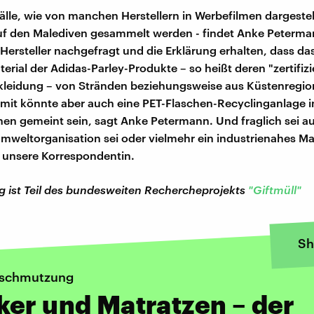
lle, wie von manchen Herstellern in Werbefilmen dargestell
f den Malediven gesammelt werden - findet Anke Peterman
 Hersteller nachgefragt und die Erklärung erhalten, dass da
rial der Adidas-Parley-Produkte – so heißt deren "zertifizi
kleidung – von Stränden beziehungsweise aus Küstenregi
it könnte aber auch eine PET-Flaschen-Recyclinganlage i
en gemeint sein, sagt Anke Petermann. Und fraglich sei a
Umweltorganisation sei oder vielmehr ein industrienahes Ma
gt unsere Korrespondentin.
ag ist Teil des bundesweiten Rechercheprojekts
"Giftmüll"
Sh
schmutzung
er und Matratzen – der