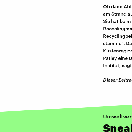
Ob dann Abfä
am Strand au
Sie hat beim
Recyclingmate
Recyclingbe
stamme". Dam
Küstenregion
Parley eine 
Institut, sa
Dieser Beitr
Umweltver
Sneak