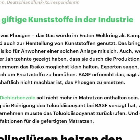
n, Deutschlandfunk-Korrespondentin
giftige Kunststoffe in der Industrie
ves Phosgen – das Gas wurde im Ersten Weltkrieg als Kamp
rd auch zur Herstellung von Kunststoffen genutzt. Das brin
 Risiko für Anwohner einer solchen Anlage mit sich. Auch, 
r Jahrzehnte gezeigt haben, dass sie durch die Produktion
ammern das Risiko möglichst klein halten. Experten sagen,
 sich um Ersatzstoffe zu bemühen. BASF erforscht das, sagt 
schaftlich nicht machbar ist, das Phosgen zu ersetzen.
Dichlorbenzole
soll nicht mehr in Matratzen enthalten sein.
ng die Reinigung des Toluoldiisocyant bei BASF versagt hat, 
ternehmen musste das Toluoldiisocyanat zurückrufen. Und
aktionen für die gefertigten Matratzen.
linglügen heizen den