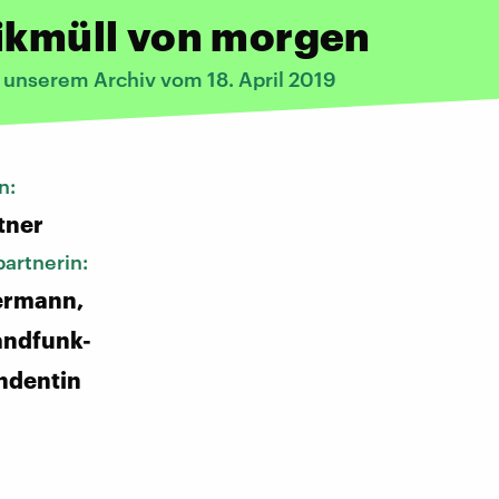
ikmüll von morgen
 unserem Archiv vom 18. April 2019
n:
tner
artnerin:
ermann,
andfunk-
ndentin