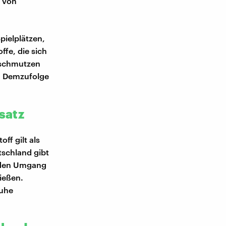
m von
pielplätzen,
ffe, die sich
erschmutzen
d. Demzufolge
satz
ff gilt als
tschland gibt
d den Umgang
ießen.
huhe