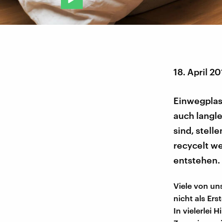
18. April 2
Einwegplast
auch langle
sind, stell
recycelt w
entstehen.
Viele von u
nicht als Ers
In vielerlei