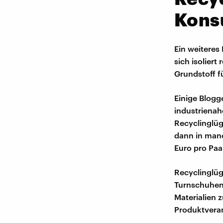
Kon
Ein weiteres
sich isoliert
Grundstoff f
Einige Blogg
industrienah
Recyclinglüg
dann in manc
Euro pro Paa
Recyclinglüg
Turnschuhen
Materialien 
Produktveran