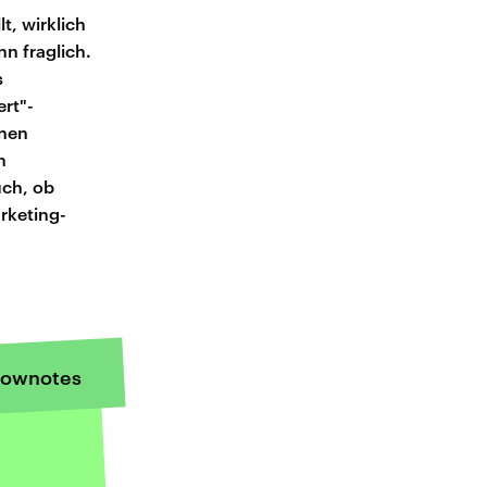
t, wirklich
n fraglich.
s
ert"-
onen
n
uch, ob
rketing-
ownotes