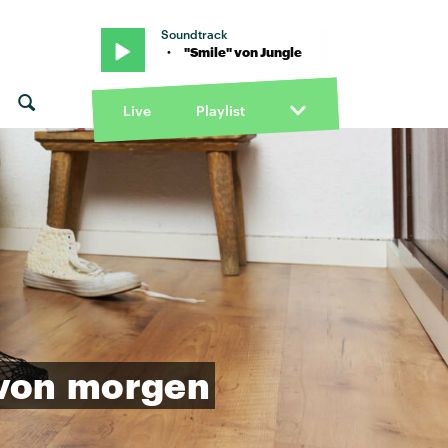
Soundtrack
von Jungle · "Smile" von Jungle
Live
Playlist
von
morgen