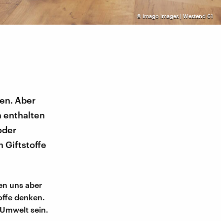
©
imago images | Westend 61
ten. Aber
n enthalten
oder
 Giftstoffe
en uns aber
toffe denken.
 Umwelt sein.