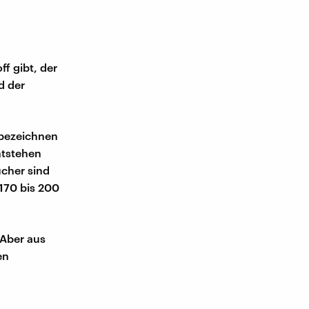
f gibt, der
d der
 bezeichnen
ntstehen
cher sind
 170 bis 200
 Aber aus
en