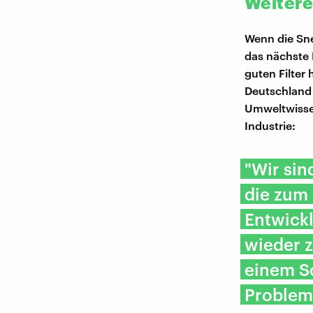
Weitere
Wenn die Sne
das nächste 
guten Filter
Deutschland g
Umweltwissen
Industrie:
"Wir sin
die zum 
Entwickl
wieder z
einem Sc
Problem