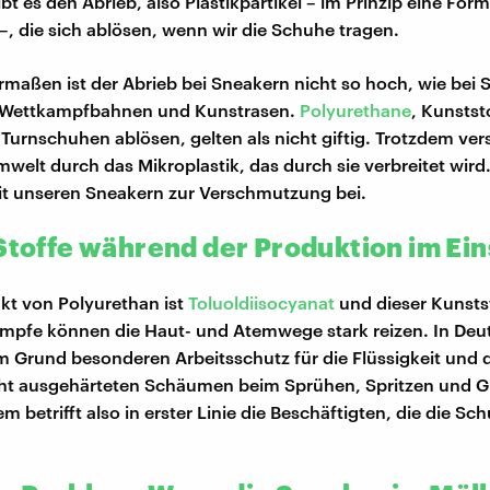
t es den Abrieb, also Plastikpartikel – im Prinzip eine For
 –, die sich ablösen, wenn wir die Schuhe tragen.
aßen ist der Abrieb bei Sneakern nicht so hoch, wie bei S
, Wettkampfbahnen und Kunstrasen.
Polyurethane
, Kunststo
Turnschuhen ablösen, gelten als nicht giftig. Trotzdem v
mwelt durch das Mikroplastik, das durch sie verbreitet wir
it unseren Sneakern zur Verschmutzung bei.
 Stoffe während der Produktion im Ein
kt von Polyurethan ist
Toluoldiisocyanat
und dieser Kunststo
Dämpfe können die Haut- und Atemwege stark reizen. In Deu
m Grund besonderen Arbeitsschutz für die Flüssigkeit un
cht ausgehärteten Schäumen beim Sprühen, Spritzen und G
m betrifft also in erster Linie die Beschäftigten, die die Sc