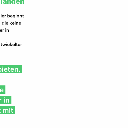
 landen
ier beginnt
 die keine
er in
twickelter
bieten,
fe
 in
 mit