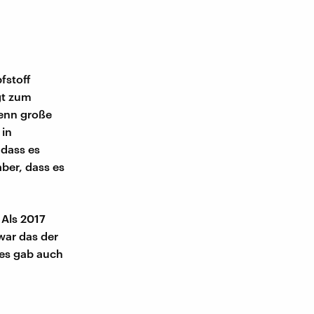
fstoff
gt zum
wenn große
 in
 dass es
aber, dass es
 Als 2017
war das der
 es gab auch