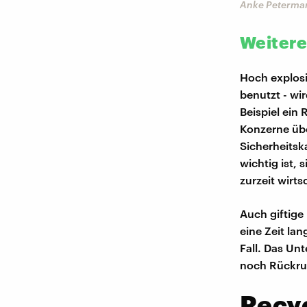
Anke Peterman
Weitere 
Hoch explosi
benutzt - wi
Beispiel ein
Konzerne übe
Sicherheitsk
wichtig ist,
zurzeit wirt
Auch giftige
eine Zeit la
Fall. Das Un
noch Rückruf
Recyc