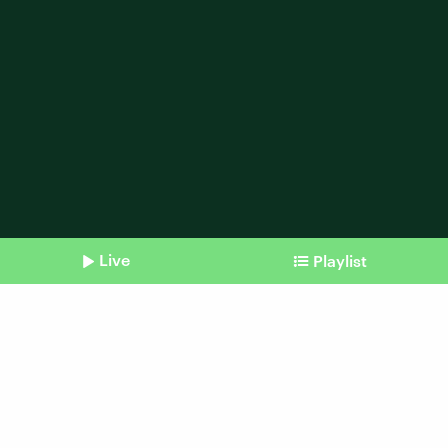
Live
Playlist
Shownotes