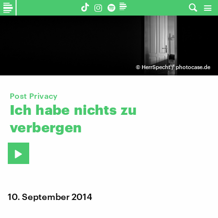
©
HerrSpecht / photocase.de
Post Privacy
Ich
habe
nichts
zu
verbergen
10. September 2014