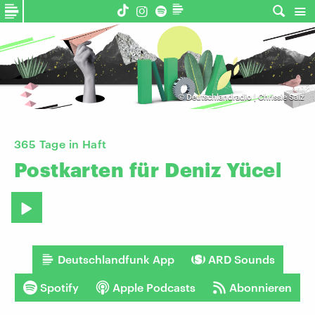
©
Deutschlandradio | Chrissie Salz
365 Tage in Haft
Postkarten
für
Deniz
Yücel
Deutschlandfunk App
ARD Sounds
Spotify
Apple Podcasts
Abonnieren