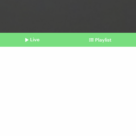
Live
Playlist
©
picture alliance / imageBROKER | alimdi / Arterra / Philippe Clém
Shownotes
Psychische Erkrankungen
EKT: Mit Elektroschocks
gegen schwere
Depressionen