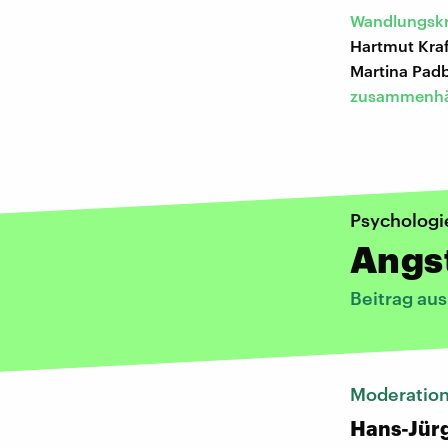
Wandlungskri
Hartmut Kraf
Martina Pad
zusammenh
Psychologi
Angst
Beitrag au
Moderation
Hans-Jür