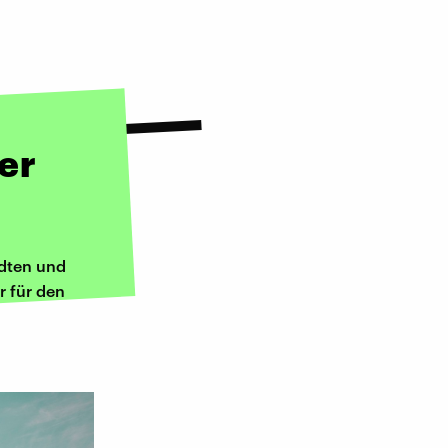
er
dten und
r für den