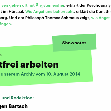
sen gehen oft mit Ängsten einher
, erklärt der Psychoanaly
t im Hörsaal.
Wie Angst uns beherrscht
, erklärt die Kunsthi
berg. Und der Philosoph Thomas Schmaus zeigt,
wie Angst 
ängen
.
Shownotes
e
frei arbeiten
s unserem Archiv vom 10. August 2014
 und Redaktion:
gen Bartsch