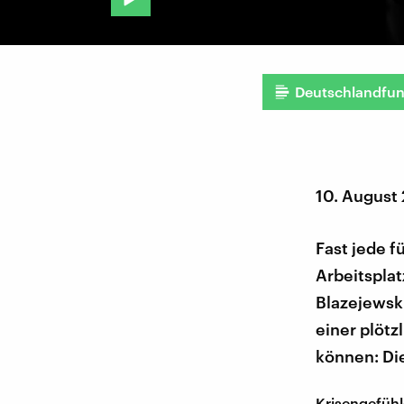
Deutschlandfu
10. August
Fast jede f
Arbeitsplat
Blazejewsk
einer plötz
können: Die
Krisengefühl