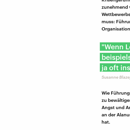
zunehmend vo
Wettbewerbs
muss: Führun
Organisation
"Wenn L
beispiel
ja oft i
Susanne Blazej
Wie Führungs
zu bewältige
Angst und A
an der Alanu
hat.