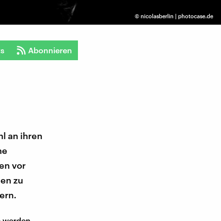
©
nicolasberlin | photocase.de
ts
Abonnieren
l an ihren
ne
en vor
ten zu
ern.
e werden