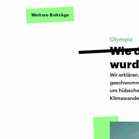
Weitere Beiträge
Olympia
Wie 
wurd
Wir erklären
geschwomme
um hübsche S
Klimawandel