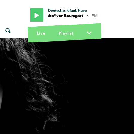
Deutschlandfunk Nova
gart · "Mein Babe" von Baumgart · "Mein Babe" von Baumgart
Live
Playlist