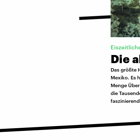
Eiszeitlic
Die 
Das größte H
Mexiko. Es 
Menge Überr
die Tausende
faszinieren