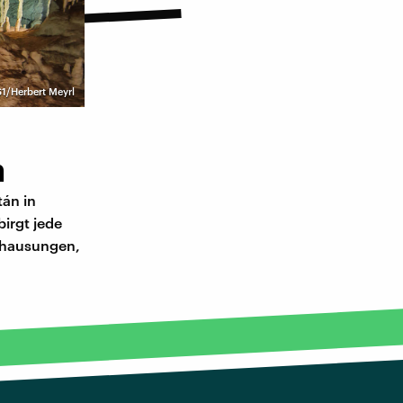
/Herbert Meyrl
n
tán in
irgt jede
ehausungen,