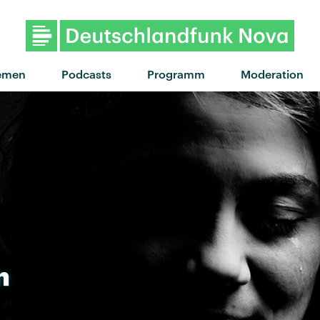
"Mein Babe" von Baum
emen
Podcasts
Programm
Moderation
n