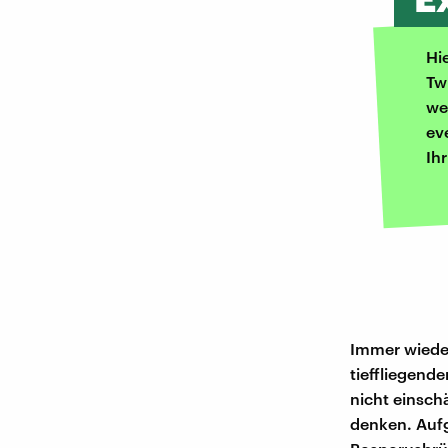
Hi
Tw
we
ev
Ih
Immer wieder
tieffliegend
nicht einsch
denken. Aufg