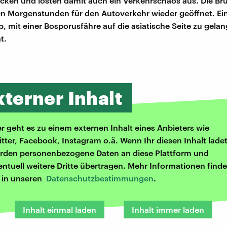
ken und lösten damit auch ein Verkehrschaos aus. Die Br
n Morgenstunden für den Autoverkehr wieder geöffnet. Ei
p, mit einer Bosporusfähre auf die asiatische Seite zu gelan
t.
xterner Inhalt
er geht es zu einem externen Inhalt eines Anbieters wie
itter, Facebook, Instagram o.ä. Wenn Ihr diesen Inhalt ladet
rden personenbezogene Daten an diese Plattform und
entuell weitere Dritte übertragen. Mehr Informationen finde
r in unseren
Datenschutzbestimmungen
.
Inhalt einmal laden
Inhalt immer laden