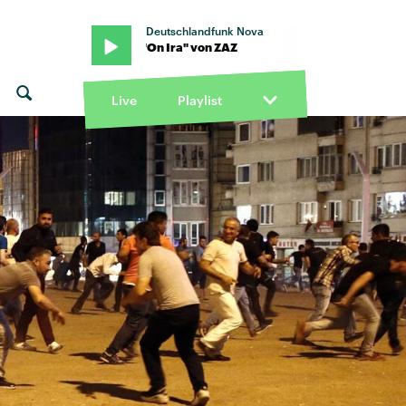
Deutschlandfunk Nova
on ZAZ · "On Ira" von ZAZ
Live
Playlist