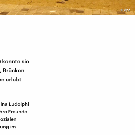
©
dpa
) konnte sie
e, Brücken
en erlebt
Nina Ludolphi
 ihre Freunde
sozialen
tung im