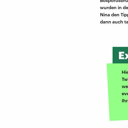
Bosporusbrüc
wurden in de
Nina den Tip
dann auch ta
E
Hi
Tw
we
ev
Ih