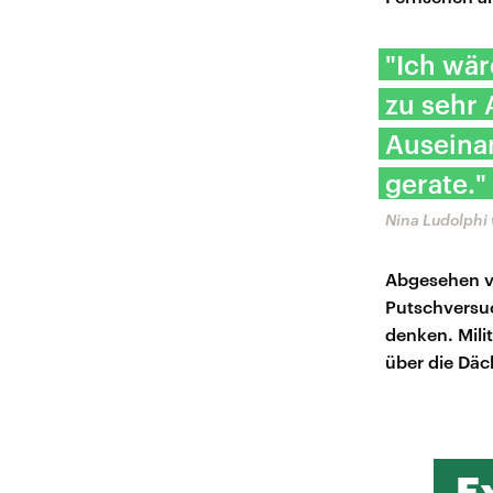
"Ich wär
zu sehr 
Auseinan
gerate."
Nina Ludolphi 
Abgesehen v
Putschversuc
denken. Milit
über die Däc
E