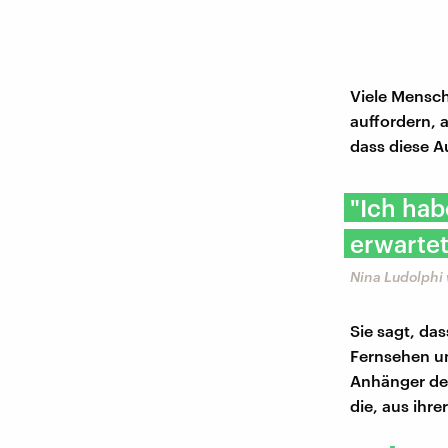
Viele Mensch
auffordern, 
dass diese A
"Ich ha
erwartet
Nina Ludolphi 
Sie sagt, da
Fernsehen un
Anhänger der
die, aus ihr