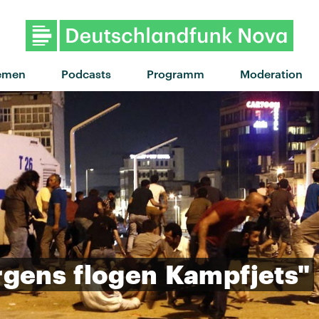
"On Ira" von ZAZ · "On Ira" v
emen
Podcasts
Programm
Moderation
rgens
flogen
Kampfjets"