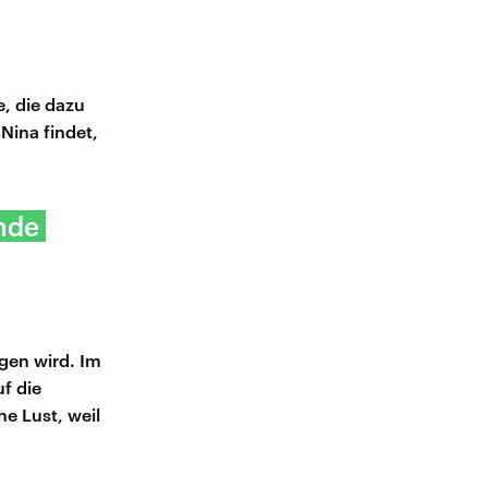
e, die dazu
Nina findet,
nde
ngen wird. Im
f die
ne Lust, weil