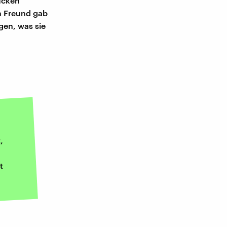
ücken
n Freund gab
gen, was sie
,
t