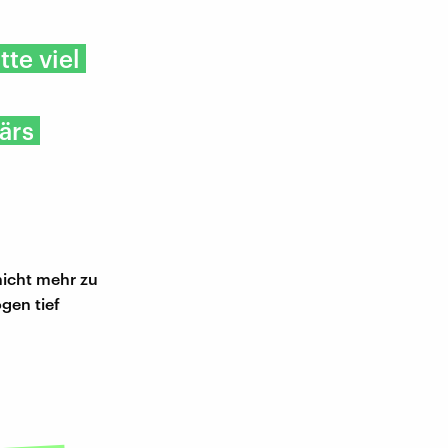
tte viel
ärs
nicht mehr zu
ogen tief