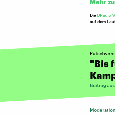
Mehr zu
Die
DRadio W
auf dem Lau
Putschversu
"Bis 
Kamp
Beitrag aus
Moderatio