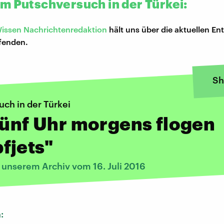
m Putschversuch in der Türkei:
issen Nachrichtenredaktion
hält uns über die aktuellen E
fenden.
Sh
ch in der Türkei
fünf Uhr morgens flogen
fjets"
 unserem Archiv vom 16. Juli 2016
n: