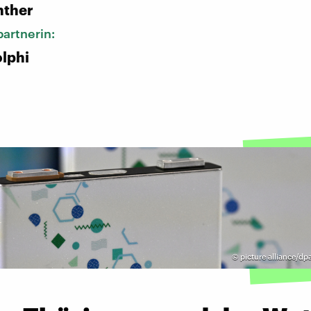
nther
artnerin:
lphi
©
picture alliance/dp