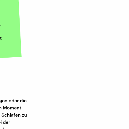
,
t
gen oder die
dem Moment
s Schlafen zu
i der