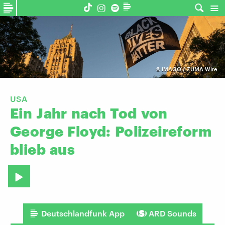
©
IMAGO / ZUMA Wire
USA
Ein
Jahr
nach
Tod
von
George
Floyd:
Polizeireform
blieb
aus
Deutschlandfunk App
ARD Sounds