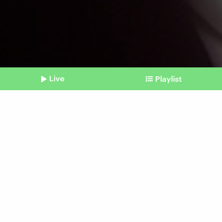
Live
Playlist
©
picture alliance I Geisler-Fotopress I Bernd Elmenthaler I Geisler-Fotopr
Shownotes
Nach Koalitions-Aus
Wissing verlässt die FDP
und bleibt Minister