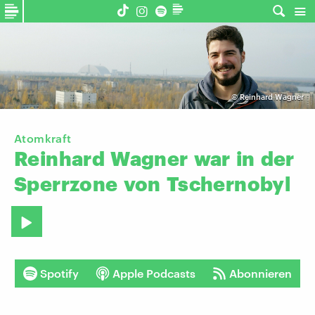
©
Reinhard Wagner
Atomkraft
Reinhard
Wagner
war
in
der
Sperrzone
von
Tschernobyl
Spotify
Apple Podcasts
Abonnieren