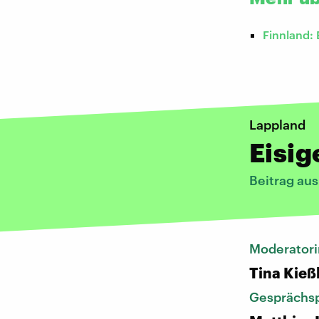
Finnland: 
Lappland
Eisig
Beitrag au
Moderatori
Tina Kieß
Gesprächsp