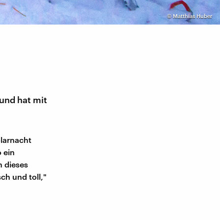
©
Matthias Huber
und hat mit
larnacht
 ein
n dieses
ch und toll,"