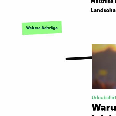
Matthias 
Landscha
Weitere Beiträge
Urlaubsflir
Waru