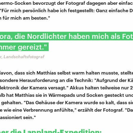
hermo-Socken bevorzugt der Fotograf dagegen aber einfa
"Für mich persönlich habe ich festgestellt: Ganz einfache 
n für mich am besten."
ora, die Nordlichter haben mich als Fo
mer gereizt."
r, Landschaftsfotograf
von, dass sich Matthias selbst warm halten musste, stellte
sondere Herausforderung an die Technik: "Aufgrund der Kä
Elektronik der Kamera versagt." Akkus halten teilweise nur
lb hat Matthias sie in Wärmepads und Socken gesteckt un
gehalten. "Das Gehäuse der Kamera wurde so kalt, dass si
e wie eine Verbrennung anfühlte," erzählt der Fotograf. "
assioniert sein."
er die Lappland-Expedition: