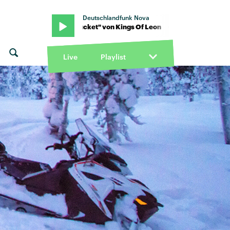
Deutschlandfunk Nova
· "The bucket" von Kings Of Leon · "The bucket" von Kings Of Leon
Live
Playlist