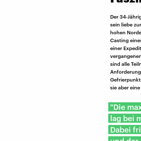
Der 34-Jähri
sein liebe z
hohen Norden
Casting eine
einer Expedi
vergangenen 
sind alle Te
Anforderung
Gefrierpunkt
sie aber ein
"Die max
lag bei 
Dabei f
und der 