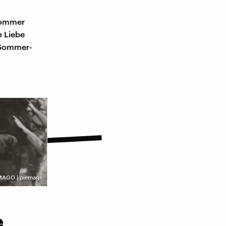
 Sommer
e Liebe
n Sommer-
MAGO | piemags
e