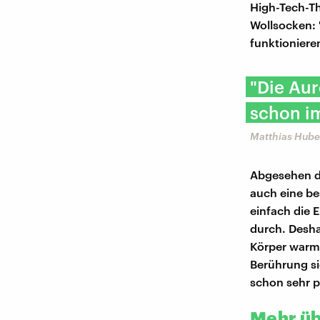
High-Tech-T
Wollsocken: 
funktioniere
"Die Aur
schon im
Matthias Hube
Abgesehen da
auch eine be
einfach die 
durch. Desha
Körper warm 
Berührung si
schon sehr p
Mehr üb