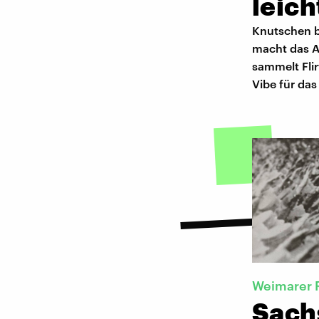
leic
Knutschen b
macht das A
sammelt Fli
Vibe für da
Weimarer 
Sach