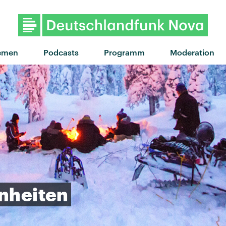
"The bucket" von Kings Of Leon 
emen
Podcasts
Programm
Moderation
nheiten