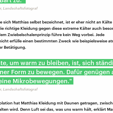
r, Landschaftsfotograf
e sich Matthias selbst bezeichnet, ist er eher nicht an Kält
die richtige Kleidung gegen diese extreme Kälter auch beso
dem Zwiebelschalenprinzip führe kein Weg vorbei. Jede
icht erfülle einen bestimmten Zweck wie beispielsweise a
er Betätigung.
te, um warm zu bleiben, ist, sich ständ
iner Form zu bewegen. Dafür genügen
leine Mikrobewegungen."
r, Landschaftsfotograf
lation hat Matthias Kleidung mit Daunen getragen, zwisc
alten wird. Denn Luft sei das, was uns warm hält, erklärt Mat