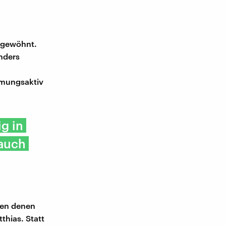
e gewöhnt.
nders
tmungsaktiv
ig in
 auch
hen denen
thias. Statt