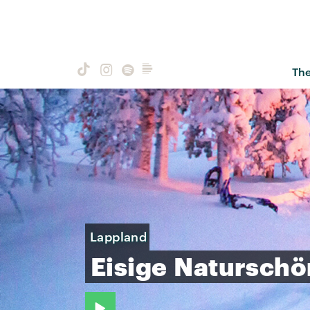
Th
Lappland
Eisige
Naturschö