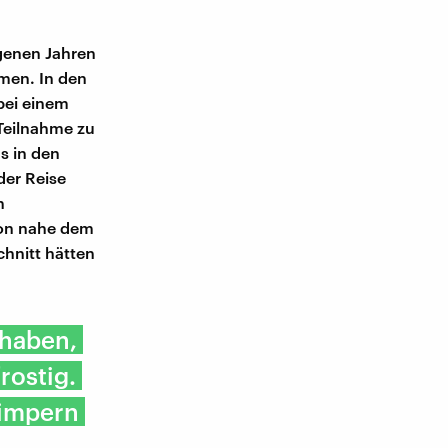
genen Jahren
hmen. In den
bei einem
 Teilnahme zu
s in den
der Reise
n
von nahe dem
chnitt hätten
 haben,
rostig.
Wimpern