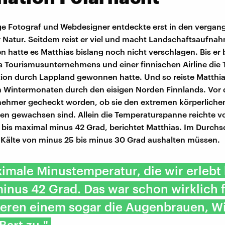
ge Fotograf und Webdesigner entdeckte erst in den vergan
ur Natur. Seitdem reist er viel und macht Landschaftsaufna
 hatte es Matthias bislang noch nicht verschlagen. Bis er 
s Tourismusunternehmens und einer finnischen Airline die
tion durch Lappland gewonnen hatte. Und so reiste Matthia
Wintermonaten durch den eisigen Norden Finnlands. Vor 
ilnehmer gecheckt worden, ob sie den extremen körperliche
en gewachsen sind. Allein die Temperaturspanne reichte 
 bis maximal minus 42 Grad, berichtet Matthias. Im Durchs
e Kälte von minus 25 bis minus 30 Grad aushalten müssen.
imale Minustemperatur, die wir erlebt
minus 42 Grad. Das war schon wirklich f
rieren einem sogar die Augenbrauen, 
Bart zu."