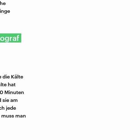
che
Dinge
tograf
 die Kälte
lte hat
 20 Minuten
d sie am
ch jede
Da muss man