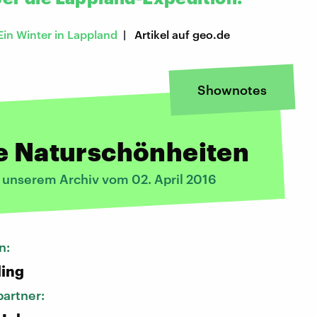
Ein Winter in Lappland
| Artikel auf geo.de
Shownotes
e Naturschönheiten
s unserem Archiv vom 02. April 2016
n:
ling
artner: