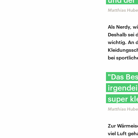
Matthias Hube
Als Nerdy, wi
Deshalb sei 
wichtig. An 
Kleidungssch
bei sportlich
"Das Bes
irgende
super k
Matthias Hube
Zur Wärmeiso
viel Luft geh