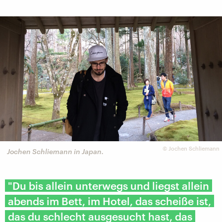
©
Jochen Schliemann
Jochen Schliemann in Japan.
"Du bis allein unterwegs und liegst allein
abends im Bett, im Hotel, das scheiße ist,
das du schlecht ausgesucht hast, das