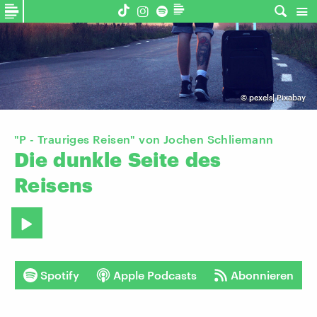
©
pexels| Pixabay
"P - Trauriges Reisen" von Jochen Schliemann
Die
dunkle
Seite
des
Reisens
Spotify
Apple Podcasts
Abonnieren