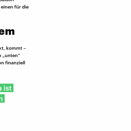
 einen für die
lem
ckt, kommt –
b „unten“
n finanziell
 ist
n