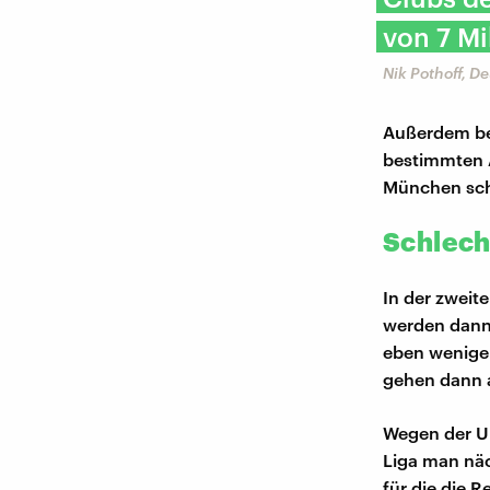
von 7 Mi
Nik Pothoff, D
Außerdem bes
bestimmten A
München sch
Schlech
In der zweit
werden dann 
eben weniger
gehen dann 
Wegen der Un
Liga man näc
für die die 