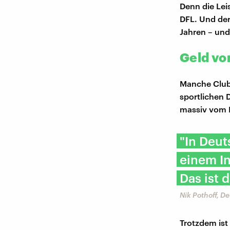
Denn die Lei
DFL. Und der
Jahren – und
Geld vo
Manche Club
sportlichen 
massiv vom R
"In Deu
einem I
Das ist 
Nik Pothoff, D
Trotzdem ist