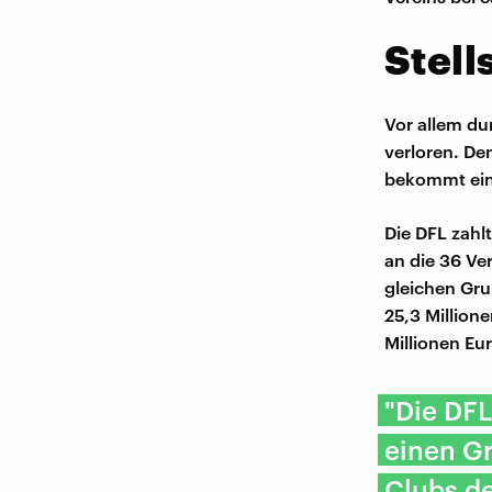
Stell
Vor allem du
verloren. Den
bekommt ein 
Die DFL zahlt
an die 36 Ve
gleichen Gru
25,3 Millione
Millionen Eu
"Die DFL
einen Gr
Clubs d