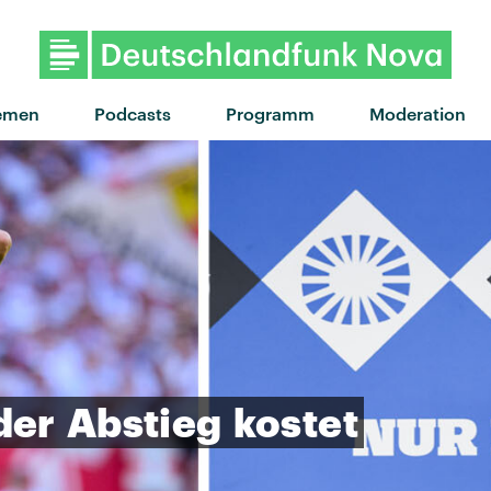
"C’est La Vie" von Dagny · "
emen
Podcasts
Programm
Moderation
der
Abstieg
kostet