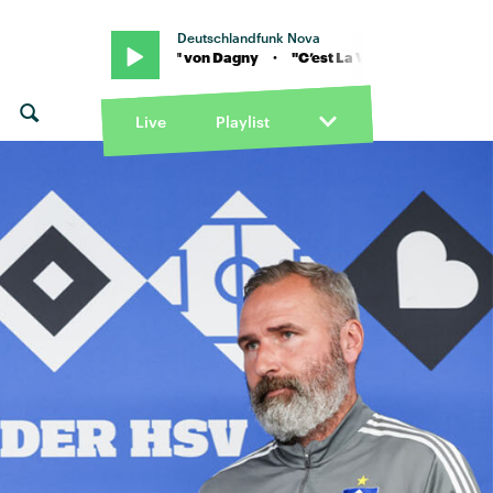
Deutschlandfunk Nova
C’est La Vie" von Dagny · "C’est La Vie" von Dagny
Live
Playlist