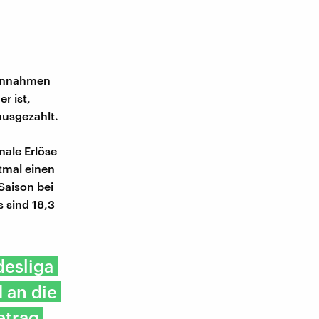
Einnahmen
r ist,
ausgezahlt.
nale Erlöse
stmal einen
Saison bei
s sind 18,3
desliga
 an die
etrag