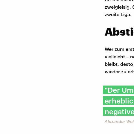
zweigleisig. 
zweite Liga.
Absti
Wer zum erst
vielleicht –
bleibt, desto
wieder zu er
"Der Ums
erheblic
negative
Alexander Wehr