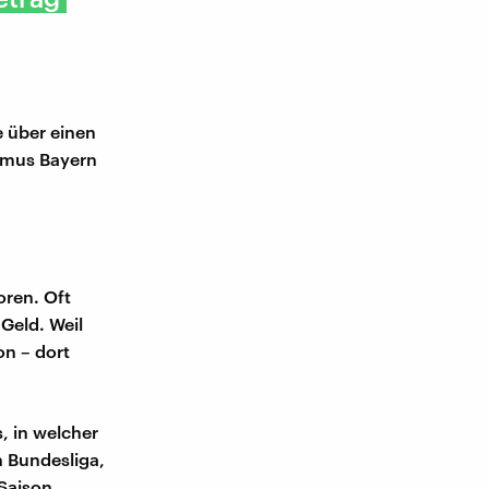
 über einen
rimus Bayern
oren. Oft
Geld. Weil
n – dort
, in welcher
n Bundesliga,
 Saison