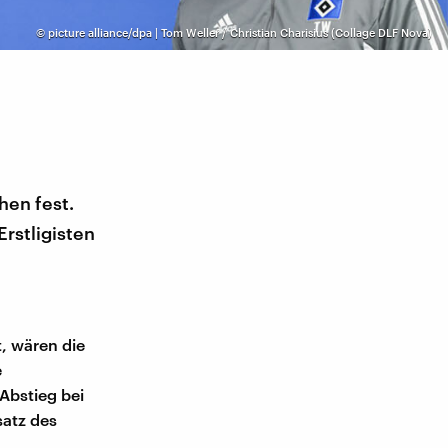
©
picture alliance/dpa | Tom Weller / Christian Charisius (Collage DLF Nova)
hen fest.
rstligisten
t, wären die
e
Abstieg bei
satz des