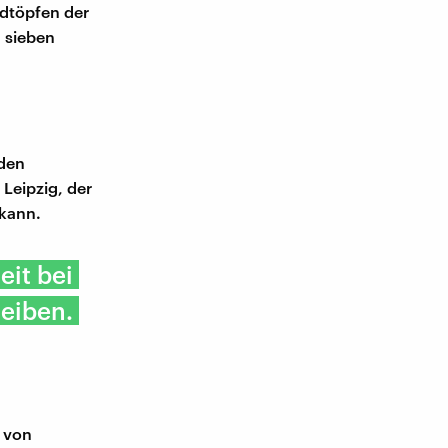
ldtöpfen der
n sieben
 den
Leipzig, der
 kann.
it bei
eiben.
t von