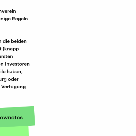
mverein
inige Regeln
n die beiden
t (knapp
ersten
en Investoren
eile haben,
urg oder
ur Verfügung
ownotes