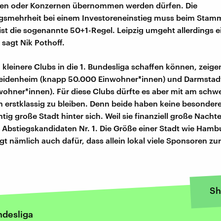
nen oder Konzernen übernommen werden dürfen. Die
gsmehrheit bei einem Investoreneinstieg muss beim Stam
 ist die sogenannte 50+1-Regel. Leipzig umgeht allerdings e
 sagt Nik Pothoff.
 kleinere Clubs in die 1. Bundesliga schaffen können, zeige
Heidenheim (knapp 50.000 Einwohner*innen) und Darmstad
ohner*innen). Für diese Clubs dürfte es aber mit am schw
 erstklassig zu bleiben. Denn beide haben keine besonder
htig große Stadt hinter sich. Weil sie finanziell große Nacht
ls Abstiegskandidaten Nr. 1. Die Größe einer Stadt wie Hamb
rgt nämlich auch dafür, dass allein lokal viele Sponsoren z
Sh
ndesliga