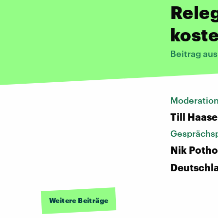
Releg
koste
Beitrag au
Moderatio
Till Haase
Gesprächsp
Nik Pothof
Deutschl
Weitere Beiträge