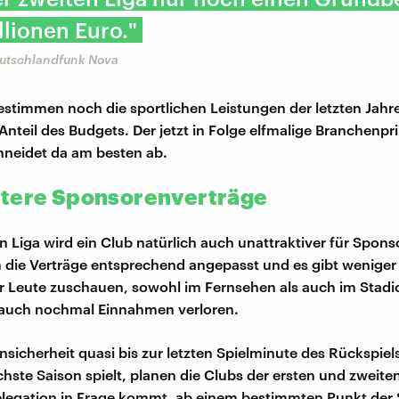
llionen Euro."
eutschlandfunk Nova
timmen noch die sportlichen Leistungen der letzten Jahre
nteil des Budgets. Der jetzt in Folge elfmalige Branchenp
neidet da am besten ab.
tere Sponsorenverträge
en Liga wird ein Club natürlich auch unattraktiver für Spons
die Verträge entsprechend angepasst und es gibt weniger 
 Leute zuschauen, sowohl im Fernsehen als auch im Stadio
auch nochmal Einnahmen verloren.
sicherheit quasi bis zur letzten Spielminute des Rückspiels
hste Saison spielt, planen die Clubs der ersten und zweite
Relegation in Frage kommt, ab einem bestimmten Punkt der