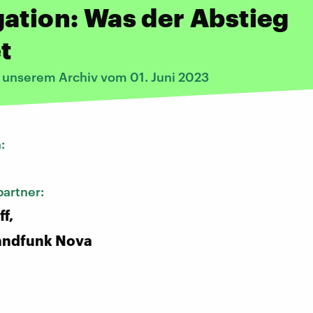
ation: Was der Abstieg
t
s unserem Archiv vom 01. Juni 2023
n:
artner:
f,
andfunk Nova