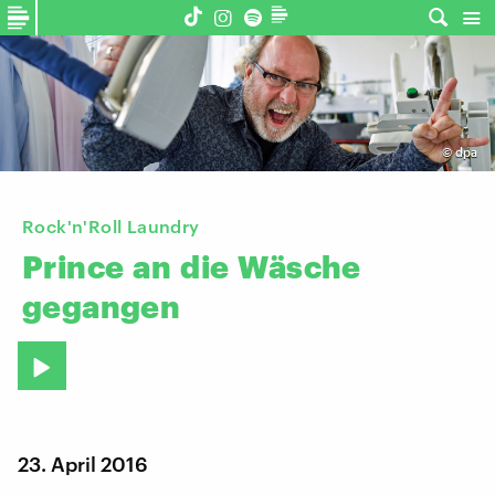
©
dpa
Rock'n'Roll Laundry
Prince
an
die
Wäsche
gegangen
23. April 2016