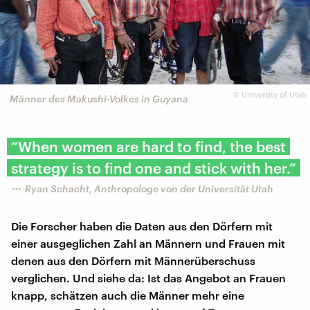
©
University of Utah
Männer des Makushi-Volkes in Guyana
“When women are hard to find, the best
strategy is to find one and stick with her.”
Ryan Schacht, Anthropologe von der Universität Utah
Die Forscher haben die Daten aus den Dörfern mit
einer ausgeglichen Zahl an Männern und Frauen mit
denen aus den Dörfern mit Männerüberschuss
verglichen. Und siehe da: Ist das Angebot an Frauen
knapp, schätzen auch die Männer mehr eine