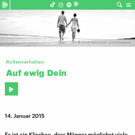
©
oliver-schatz.de | photocase.de
Rollenverhalten
Auf
ewig
Dein
14. Januar 2015
Es ist ein Klischee, dass Männer möglichst viele