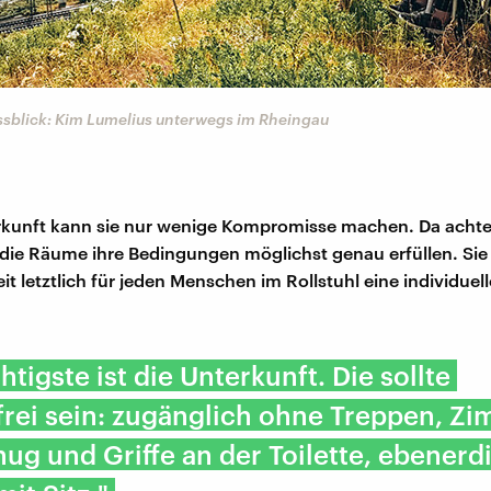
ussblick: Kim Lumelius unterwegs im Rheingau
rkunft kann sie nur wenige Kompromisse machen. Da achtet
 die Räume ihre Bedingungen möglichst genau erfüllen. Sie
eit letztlich für jeden Menschen im Rollstuhl eine individue
htigste ist die Unterkunft. Die sollte
frei sein: zugänglich ohne Treppen, Z
ug und Griffe an der Toilette, ebenerd