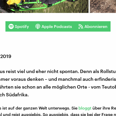
Spotify
Apple Podcasts
Abonnieren
 2019
s reist viel und eher nicht spontan. Denn als Rollstu
mmer voraus denken – und manchmal auch erfinderis
führten sie schon an alle möglichen Orte - vom Teut
ch Südafrika.
 ist auf der ganzen Welt unterwegs. Sie
bloggt
über ihre Re
l und reist ausgiebig. So ausgiebig, dass sie bei der Frage 