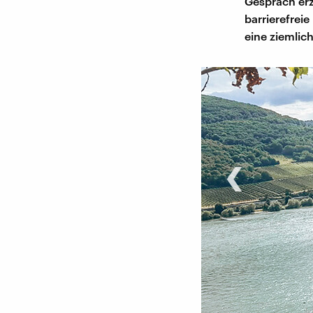
Gespräch erz
barrierefreie
eine ziemlic
‹