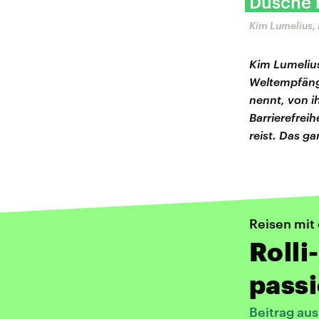
Dusche m
Kim Lumelius,
Kim Lumelius
Weltempfänger
nennt, von i
Barrierefreih
reist. Das ga
Reisen mit
Rolli
pass
Beitrag au