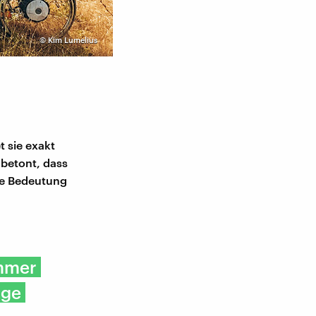
©
Kim Lumelius
Vor dem Niederwald-Denkmal bei
 sie exakt
 betont, dass
lle Bedeutung
immer
ige