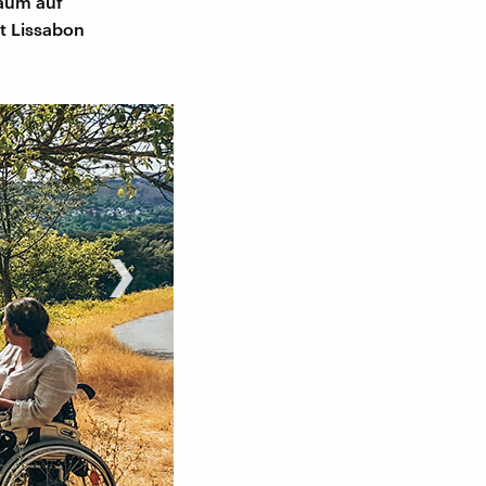
kaum auf
dt Lissabon
›