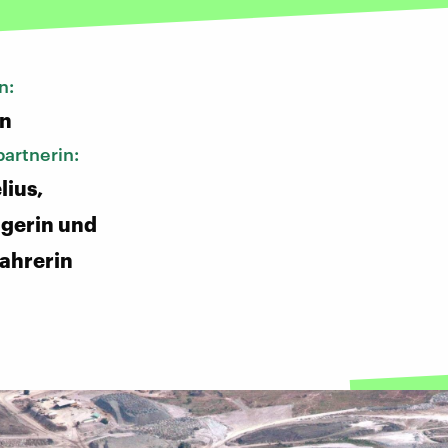
n:
n
artnerin:
ius,
gerin und
fahrerin