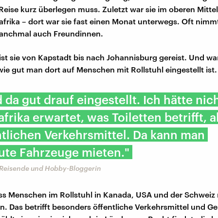
 Reise kurz überlegen muss. Zuletzt war sie im oberen Mitte
afrika – dort war sie fast einen Monat unterwegs. Oft nimmt
anchmal auch Freundinnen.
 ist sie von Kapstadt bis nach Johannisburg gereist. Und war
wie gut man dort auf Menschen mit Rollstuhl eingestellt ist.
 da gut drauf eingestellt. Ich hätte nich
frika erwartet, was Toiletten betrifft, 
ntlichen Verkehrsmittel. Da kann man
te Fahrzeuge mieten."
 Reisende und Hobby-Bloggerin
ss Menschen im Rollstuhl in Kanada, USA und der Schweiz r
n. Das betrifft besonders öffentliche Verkehrsmittel und G