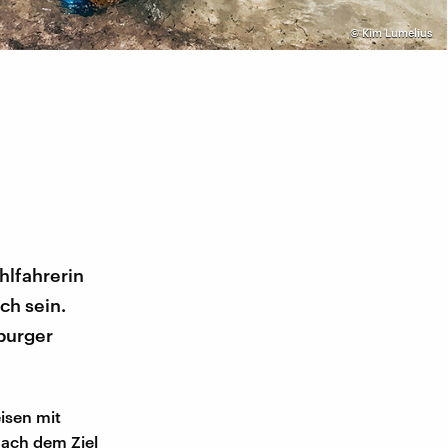
©
Kim Lumelius
hlfahrerin
ch sein.
oburger
isen mit
nach dem Ziel