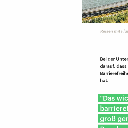
©
Kim Lumelius
e Canopy Walk in
Reisen mit Fl
Bei der Unte
darauf, dass
Barrierefreih
hat.
"Das wic
barriere
groß gen