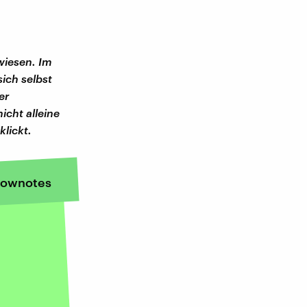
wiesen. Im
sich selbst
er
icht alleine
klickt.
ownotes