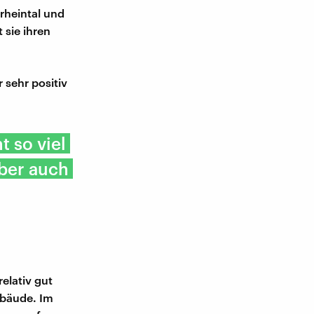
lrheintal und
 sie ihren
 sehr positiv
t so viel
aber auch
elativ gut
ebäude. Im