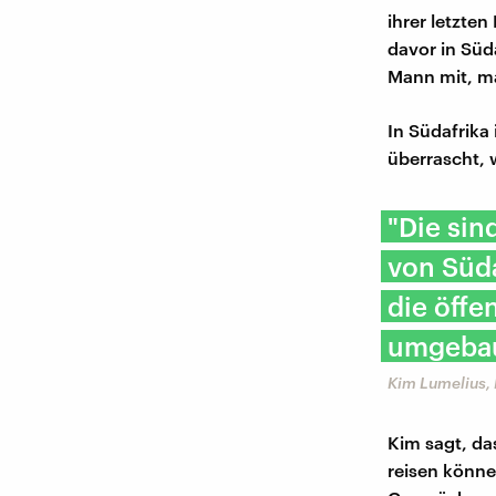
ihrer letzten
davor in Süd
Mann mit, m
In Südafrika
überrascht, 
"Die sind
von Süda
die öffe
umgebau
Kim Lumelius,
Kim sagt, da
reisen könne