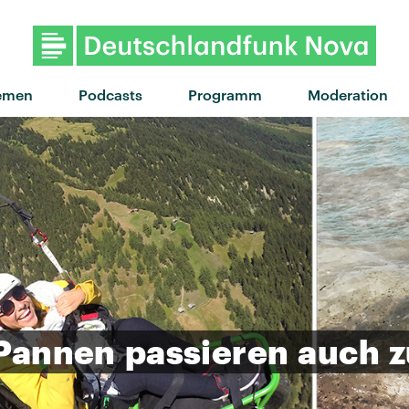
"Evolution" von Nothing But Thi
emen
Podcasts
Programm
Moderation
Pannen
passieren
auch
z