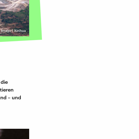
©
Imago | Xinhua
 die
tieren
ind – und