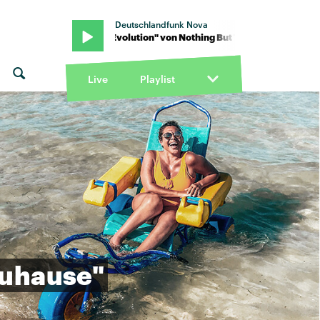
Deutschlandfunk Nova
eves · "Evolution" von Nothing But Thieves · "Evolution" von Nothin
Live
Playlist
uhause"