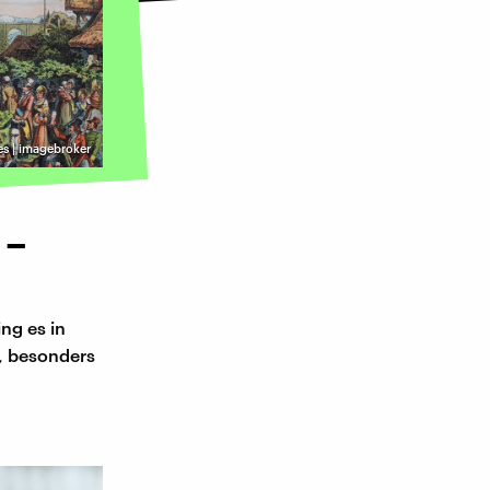
s | imagebroker
 –
ng es in
g, besonders