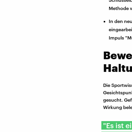
Methode wi
In den ne
eingearbei
Impuls "Mu
Bewe
Halt
Die Sportwis
Gesichtspun
gesucht. Gef
Wirkung bel
"Es ist 