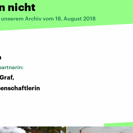
n nicht
s unserem Archiv vom 18. August 2018
:
n
artnerin:
Graf,
enschaftlerin