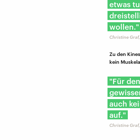
etwas tu
dreistel
wollen."
Christine Graf
Zu den Kines
kein Muskela
"Für de
gewissen
auch kei
auf."
Christine Graf