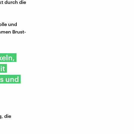
kt durch die
olle und
ommen Brust-
keln,
it
ts und
, die