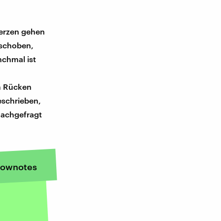
rzen gehen
eschoben,
nchmal ist
m Rücken
eschrieben,
Nachgefragt
ownotes