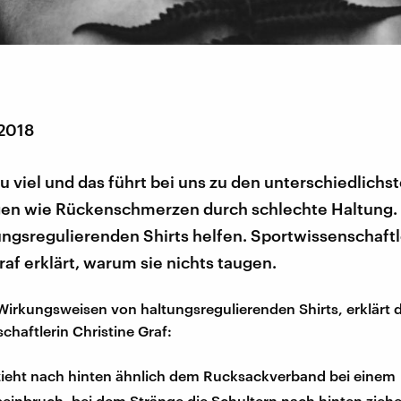
 2018
zu viel und das führt bei uns zu den unterschiedlichs
en wie Rückenschmerzen durch schlechte Haltung
ungsregulierenden Shirts helfen. Sportwissenschaftl
raf erklärt, warum sie nichts taugen.
 Wirkungsweisen von haltungsregulierenden Shirts, erklärt d
chaftlerin Christine Graf:
 zieht nach hinten ähnlich dem Rucksackverband bei einem
einbruch, bei dem Stränge die Schultern nach hinten ziehe