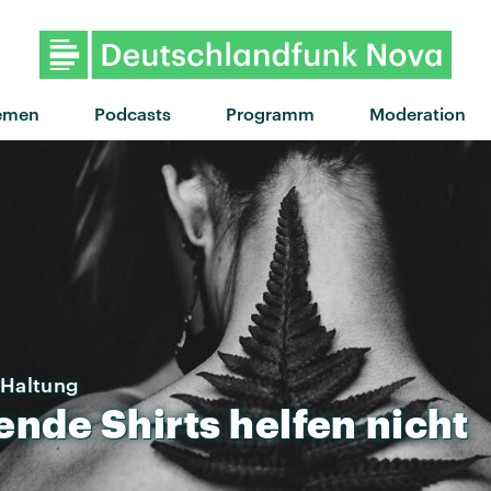
"des fleurs" von Tove Lo X 
emen
Podcasts
Programm
Moderation
 Haltung
rende
Shirts
helfen
nicht