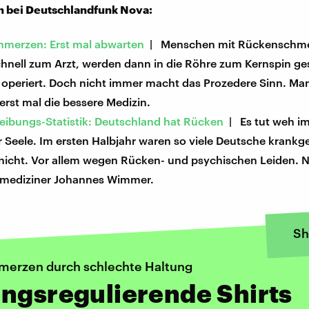
 bei Deutschlandfunk Nova:
merzen: Erst mal abwarten
| Menschen mit Rückenschme
schnell zum Arzt, werden dann in die Röhre zum Kernspin g
 operiert. Doch nicht immer macht das Prozedere Sinn. Ma
rst mal die bessere Medizin.
eibungs-Statistik: Deutschland hat Rücken
| Es tut weh i
r Seele. Im ersten Halbjahr waren so viele Deutsche krankg
 nicht. Vor allem wegen Rücken- und psychischen Leiden. 
llmediziner Johannes Wimmer.
Sh
erzen durch schlechte Haltung
ngsregulierende Shirts