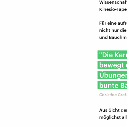
Wissenschaft
Kinesio-Tape
Für eine auf
nicht nur di
und Bauchmu
"Die Ker
bewegt e
Übungen 
bunte Bä
Christine Graf
Aus Sicht der
möglichst al