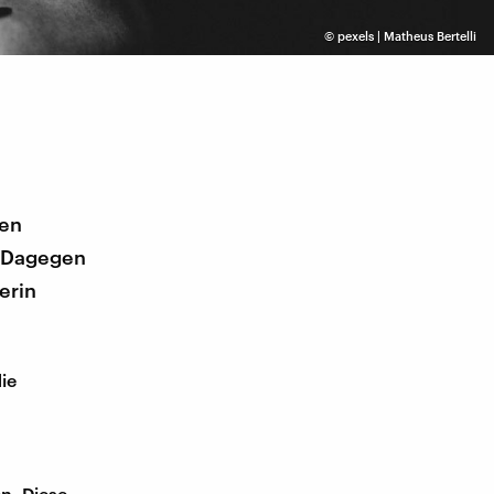
©
pexels | Matheus Bertelli
ten
. Dagegen
erin
ie
n. Diese