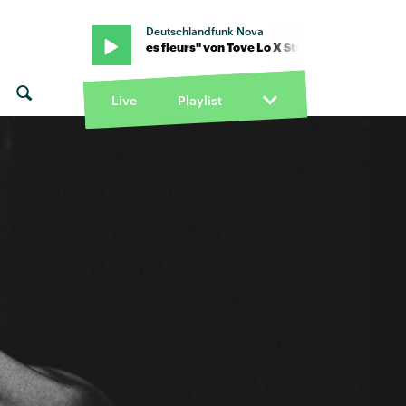
Deutschlandfunk Nova
Stromae · "des fleurs" von Tove Lo X Stromae · "des fleurs" von Tov
Live
Playlist