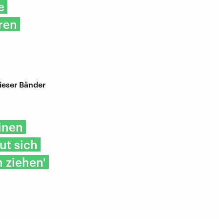
e
ren
ieser Bänder
inen
ut sich
 ziehen'