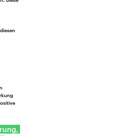
 diesen
en
irkung
ositive
erung,