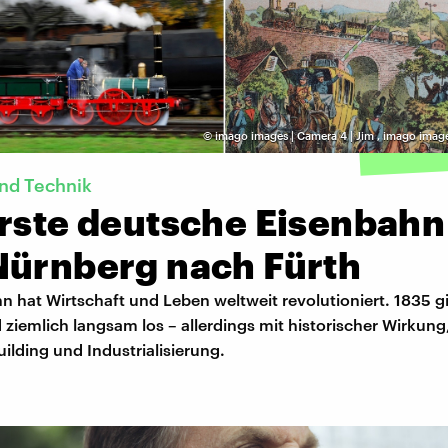
©
imago images | Camera 4 | Jim
,
imago image
und Technik
erste deutsche Eisenbahn
Nürnberg nach Fürth
n hat Wirtschaft und Leben weltweit revolutioniert. 1835 gi
ziemlich langsam los – allerdings mit historischer Wirkun
uilding und Industrialisierung.