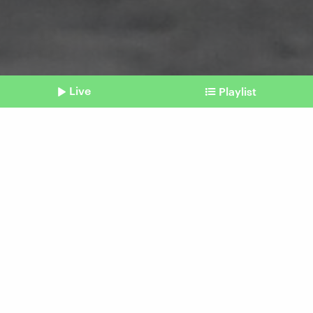
Live
Playlist
©
picture alliance/dpa/Lehtikuva | Heikki Saukkomaa
Shownotes
Russische Schattenflotte
Wie Moskaus geheime
Schiffe aus dem Verkehr
gezogen werden könnten