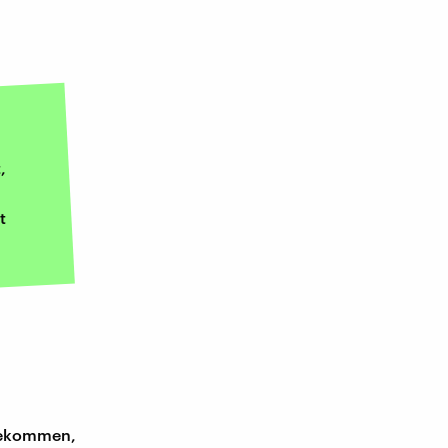
,
t
gekommen,