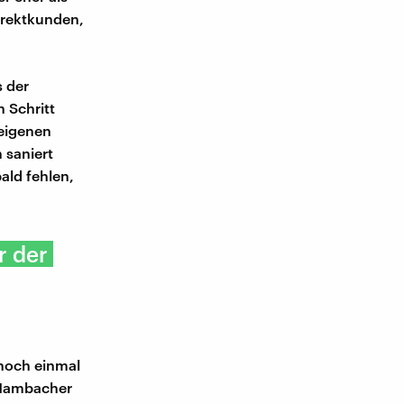
irektkunden,
 der
 Schritt
 eigenen
 saniert
ald fehlen,
r der
noch einmal
 Hambacher