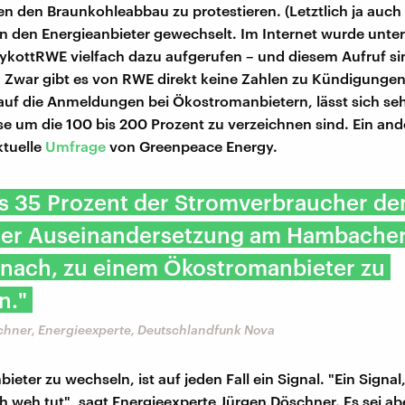
n den Braunkohleabbau zu protestieren. (Letztlich ja auch
 den Energieanbieter gewechselt. Im Internet wurde unte
kottRWE vielfach dazu aufgerufen – und diesem Aufruf s
t. Zwar gibt es von RWE direkt keine Zahlen zu Kündigungen
uf die Anmeldungen bei Ökostromanbietern, lässt sich se
e um die 100 bis 200 Prozent zu verzeichnen sind. Ein and
aktuelle
Umfrage
von Greenpeace Energy.
ls 35 Prozent der Stromverbraucher d
er Auseinandersetzung am Hambacher
 nach, zu einem Ökostromanbieter zu
n."
chner, Energieexperte, Deutschlandfunk Nova
eter zu wechseln, ist auf jeden Fall ein Signal. "Ein Signa
weh tut", sagt Energieexperte Jürgen Döschner. Es sei abe