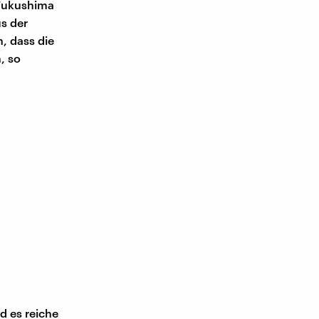
 Fukushima
us der
, dass die
, so
d es reiche