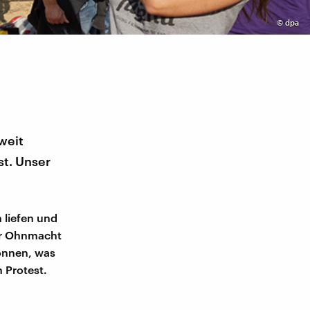
©
dpa
weit
t. Unser
 liefen und
der Ohnmacht
önnen, was
 Protest.