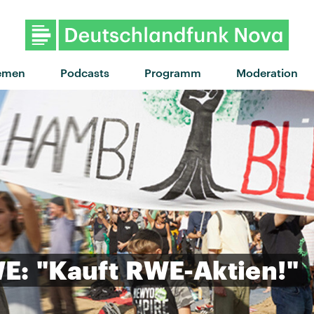
emen
Podcasts
Programm
Moderation
E:
"Kauft
RWE-Aktien!"