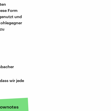
sten
iese Form
 genutzt und
nkohlegegner
 zu
mbacher
dass wir jede
ownotes