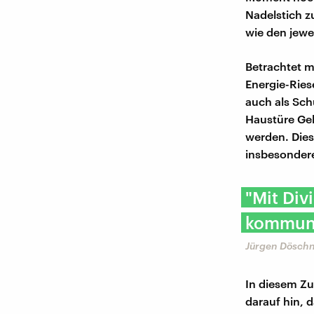
Nadelstich z
wie den jew
Betrachtet m
Energie-Ries
auch als Sch
Haustüre Ge
werden. Dies
insbesondere
"Mit Di
kommuna
Jürgen Döschn
In diesem Z
darauf hin, 