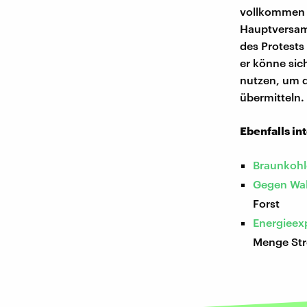
vollkommen a
Hauptversam
des Protests
er könne sic
nutzen, um d
übermitteln.
Ebenfalls in
Braunkohl
Gegen Wa
Forst
Energieex
Menge Str