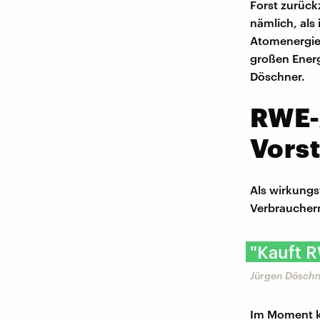
Forst zurück
nämlich, als
Atomenergie 
großen Ener
Döschner.
RWE-
Vorst
Als wirkungs
Verbraucher
"Kauft R
Jürgen Döschn
Im Moment ko