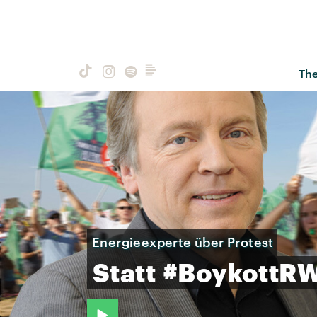
Th
Energieexperte über Protest
Statt
#BoykottRW