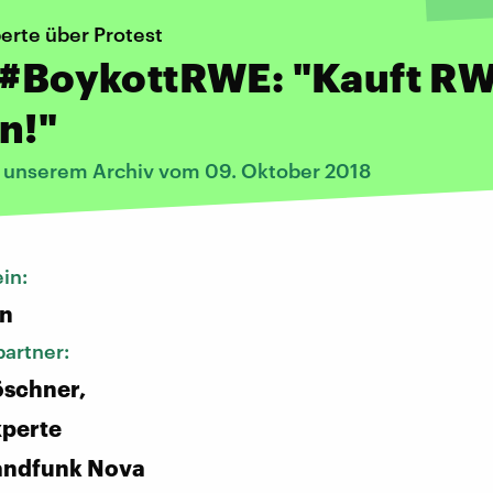
erte über Protest
 #BoykottRWE: "Kauft R
n!"
s unserem Archiv vom 09. Oktober 2018
in:
n
artner:
öschner,
xperte
andfunk Nova