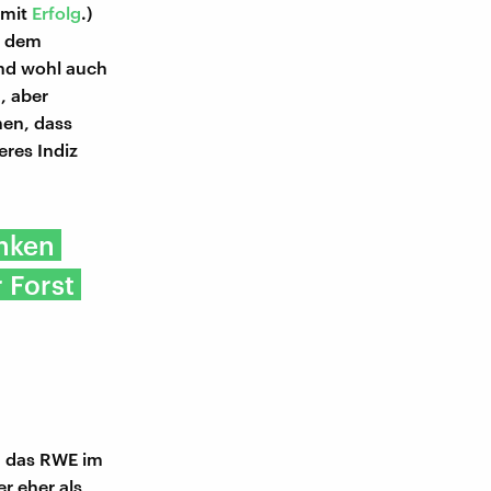
 mit
Erfolg
.)
r dem
ind wohl auch
, aber
hen, dass
eres Indiz
enken
 Forst
l, das RWE im
r eher als