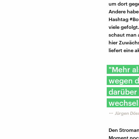
um dort gege
Andere haben
Hashtag #Boy
viele gefolg
schaut man a
hier Zuwächs
liefert eine 
"Mehr a
wegen d
darüber
wechsel
Jürgen Dös
Den Stromanbi
Moment noch 