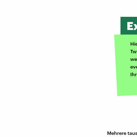
E
Hi
Tw
we
ev
Ih
Mehrere tau