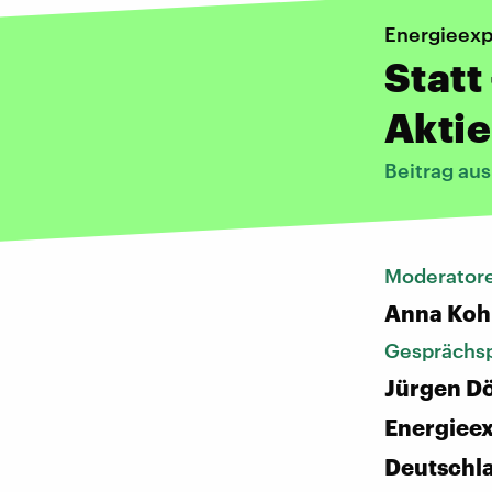
Energieexp
Statt
Aktie
Beitrag au
Moderatore
Anna Koh
Gesprächsp
Jürgen D
Energiee
Deutschl