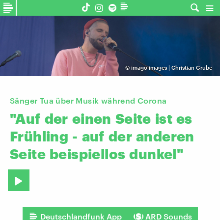
©
imago images | Christian Grube
Sänger Tua über Musik während Corona
"Auf
der
einen
Seite
ist
es
Frühling
-
auf
der
anderen
Seite
beispiellos
dunkel"
Deutschlandfunk App
ARD Sounds