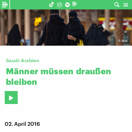
©
dpa
Saudi-Arabien
Männer
müssen
draußen
bleiben
02. April 2016