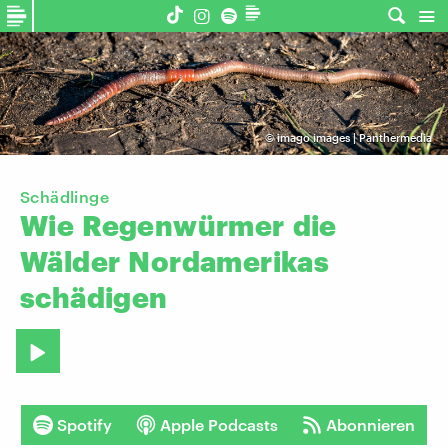
©
imago images | Panthermedia
Schädlinge
Wie
Regenwürmer
die
Wälder
Nordamerikas
schädigen
Spotify
Apple Podcasts
Abonnieren