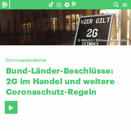
©
IMAGO / Bihlmayerfotografie
Coronapandemie
Bund-Länder-Beschlüsse:
2G
im
Handel
und
weitere
Coronaschutz-Regeln