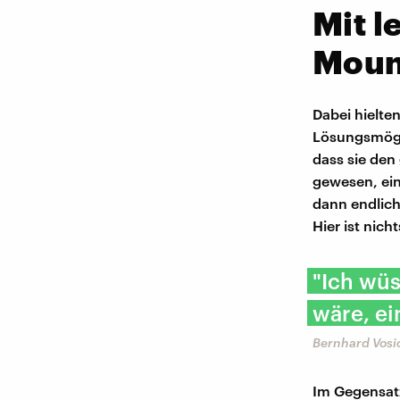
Mit l
Moun
Dabei hielten
Lösungsmögli
dass sie den
gewesen, ei
dann endlich
Hier ist nicht
"Ich wüs
wäre, e
Bernhard Vosi
Im Gegensatz