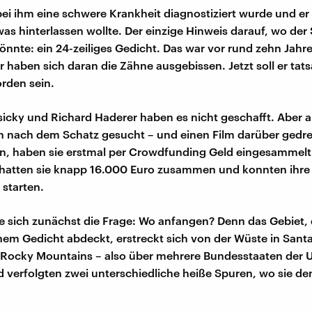
bei ihm eine schwere Krankheit diagnostiziert wurde und er
as hinterlassen wollte. Der einzige Hinweis darauf, wo der
önnte: ein 24-zeiliges Gedicht. Das war vor rund zehn Jahre
 haben sich daran die Zähne ausgebissen. Jetzt soll er tats
rden sein.
icky und Richard Haderer haben es nicht geschafft. Aber a
n nach dem Schatz gesucht – und einen Film darüber gedr
en, haben sie erstmal per Crowdfunding Geld eingesammelt
hatten sie knapp 16.000 Euro zusammen und konnten ihre 
starten.
te sich zunächst die Frage: Wo anfangen? Denn das Gebiet, 
nem Gedicht abdeckt, erstreckt sich von der Wüste in Santa
e Rocky Mountains – also über mehrere Bundesstaaten der 
 verfolgten zwei unterschiedliche heiße Spuren, wo sie de