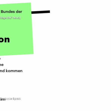
ollage DLF Nova)
ion
e
he
– und kommen
h | Annie Spratt