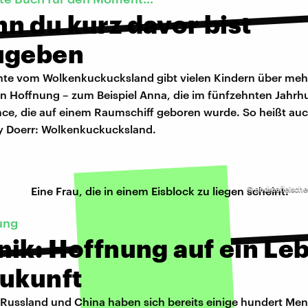
n du kurz davor bist
ugeben
hte vom Wolkenkuckucksland gibt vielen Kindern über meh
n Hoffnung – zum Beispiel Anna, die im fünfzehnten Jahrhu
ce, die auf einem Raumschiff geboren wurde. So heißt au
 Doerr: Wolkenkuckucksland.
©
andreafleische
ung
ik: Hoffnung auf ein Leb
Zukunft
 Russland und China haben sich bereits einige hundert Me