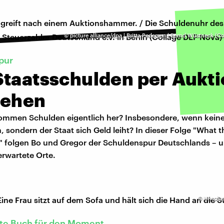
©
picture alliance/dpa | Britta Pedersen | Bernd Wüstneck (C
pur
Staatsschulden per Aukt
tehen
mmen Schulden eigentlich her? Insbesondere, wenn kein
, sondern der Staat sich Geld leiht? In dieser Folge "What t
!" folgen Bo und Gregor der Schuldenspur Deutschlands 
erwartete Orte.
©
Unsplas
te Buch für den Moment...