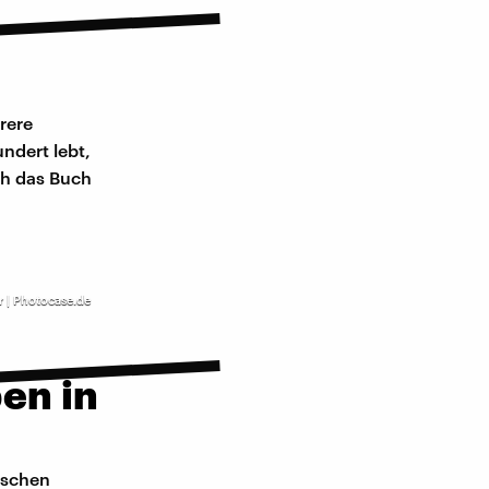
rere
ndert lebt,
ch das Buch
r | Photocase.de
en in
nschen