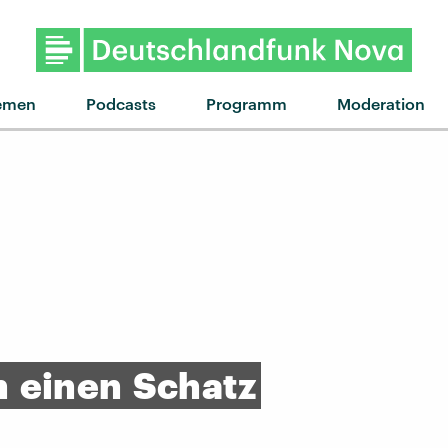
emen
Podcasts
Programm
Moderation
n
einen
Schatz