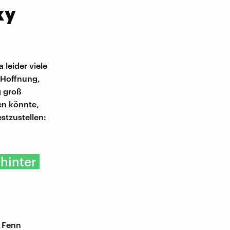
ky
 leider viele
 Hoffnung,
g groß
en könnte,
stzustellen:
hinter
t Fenn