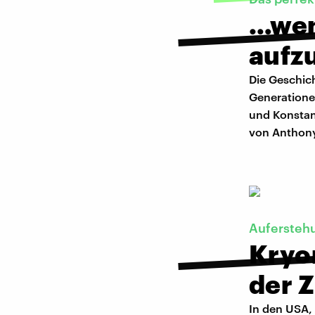
…wen
aufz
Die Geschic
Generatione
und Konstan
von Anthony
Aufersteh
Kryon
der 
In den USA,