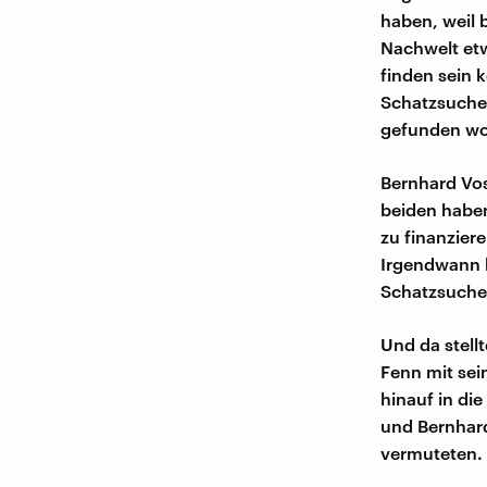
haben, weil 
Nachwelt etw
finden sein k
Schatzsucher
gefunden wo
Bernhard Vos
beiden habe
zu finanzier
Irgendwann 
Schatzsuche 
Und da stell
Fenn mit sei
hinauf in di
und Bernhard
vermuteten.