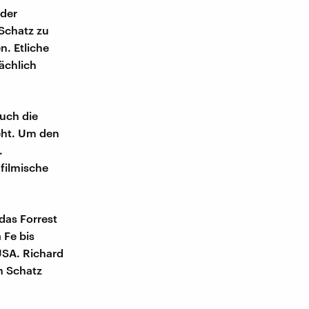
 der
 Schatz zu
n. Etliche
ächlich
uch die
eht. Um den
.
filmische
das Forrest
 Fe bis
USA. Richard
n Schatz