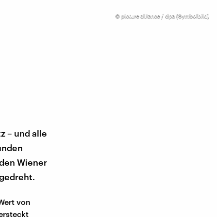
©
picture alliance / dpa (Symbolbild)
z – und alle
funden
iden Wiener
 gedreht.
 Wert von
ersteckt