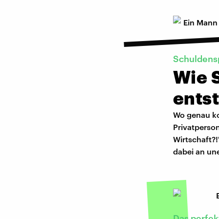
Schuldens
Wie 
ents
Wo genau ko
Privatperson
Wirtschaft?
dabei an un
Das perfek