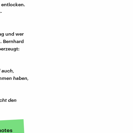
t entlocken.
-
lag und wer
t. Bernhard
berzeugt:
 auch,
nommen haben,
icht den
otes