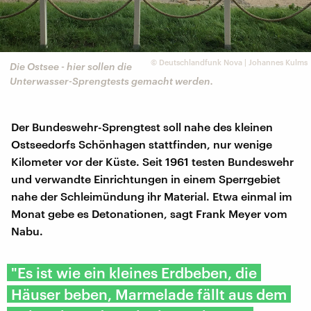
©
Deutschlandfunk Nova | Johannes Kulms
Die Ostsee - hier sollen die
Unterwasser-Sprengtests gemacht werden.
Der Bundeswehr-Sprengtest soll nahe des kleinen
Ostseedorfs Schönhagen stattfinden, nur wenige
Kilometer vor der Küste. Seit 1961 testen Bundeswehr
und verwandte Einrichtungen in einem Sperrgebiet
nahe der Schleimündung ihr Material. Etwa einmal im
Monat gebe es Detonationen, sagt Frank Meyer vom
Nabu.
"Es ist wie ein kleines Erdbeben, die
Häuser beben, Marmelade fällt aus dem