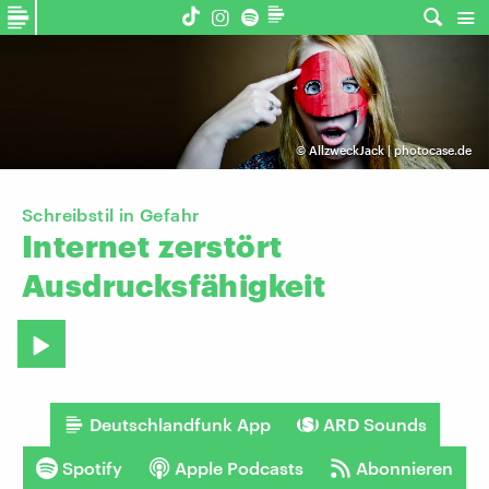
©
AllzweckJack | photocase.de
Schreibstil in Gefahr
Internet
zerstört
Ausdrucksfähigkeit
Deutschlandfunk App
ARD Sounds
Spotify
Apple Podcasts
Abonnieren