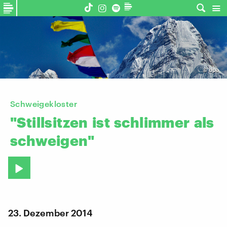
©
dpa
Schweigekloster
"Stillsitzen
ist
schlimmer
als
schweigen"
23. Dezember 2014