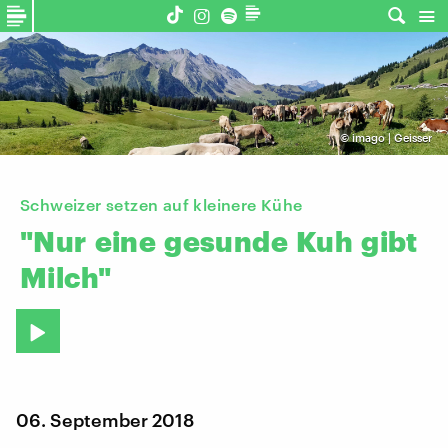
©
imago | Geisser
Schweizer setzen auf kleinere Kühe
"Nur
eine
gesunde
Kuh
gibt
Milch"
06. September 2018