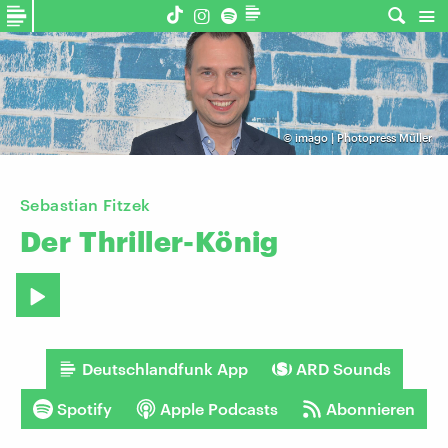
©
imago | Photopress Müller
Sebastian Fitzek
Der
Thriller-König
Deutschlandfunk App
ARD Sounds
Spotify
Apple Podcasts
Abonnieren