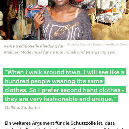
©
Linda Staude | Deutschlandfunk Nova
Keine traditionelle Kleidung für
Malline. Mode muss für sie individuell und einzigartig sein.
"When I walk around town, I will see like a
hundred people wearing the same
clothes. So I prefer second hand clothes -
they are very fashionable and unique."
Malline, Studentin
Ein weiteres Argument für die Schutzzölle ist, dass