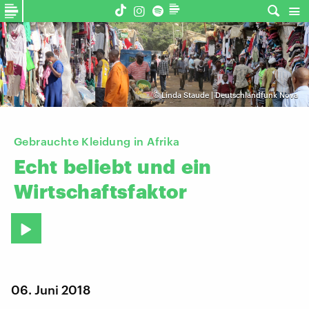
©
Linda Staude | Deutschlandfunk Nova
Gebrauchte Kleidung in Afrika
Echt
beliebt
und
ein
Wirtschaftsfaktor
06. Juni 2018