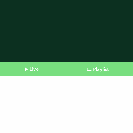
Live
Playlist
Shownotes
Recycling