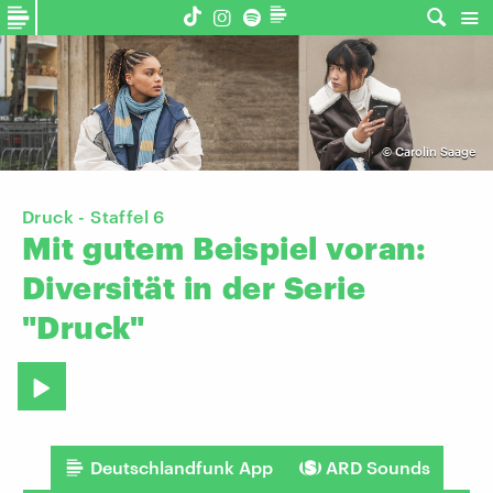
©
Carolin Saage
Druck - Staffel 6
Mit
gutem
Beispiel
voran:
Diversität
in
der
Serie
"Druck"
Deutschlandfunk App
ARD Sounds