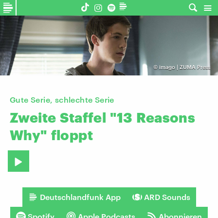
©
imago | ZUMA Press
Gute Serie, schlechte Serie
Zweite
Staffel
"13
Reasons
Why"
floppt
Deutschlandfunk App
ARD Sounds
Spotify
Apple Podcasts
Abonnieren