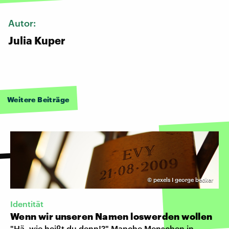
Autor:
Julia Kuper
Weitere Beiträge
©
pexels I george becker
Identität
Wenn wir unseren Namen loswerden wollen
"Hä, wie heißt du denn!?" Manche Menschen in