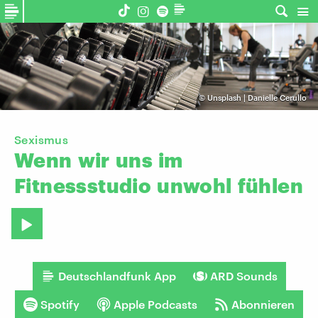
©
Unsplash | Danielle Cerullo
Sexismus
Wenn
wir
uns
im
Fitnessstudio
unwohl
fühlen
Deutschlandfunk App
ARD Sounds
Spotify
Apple Podcasts
Abonnieren