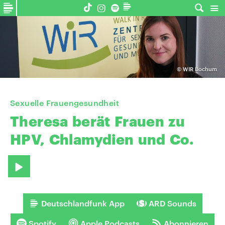
©
WIR Bochum
Sexuelle Frauengesundheit
Theresa
berät
Frauen
zu
HPV,
Chlamydien
und
Co.
Deutschlandfunk App
ARD Sounds
Spotify
Apple Podcasts
Abonnieren