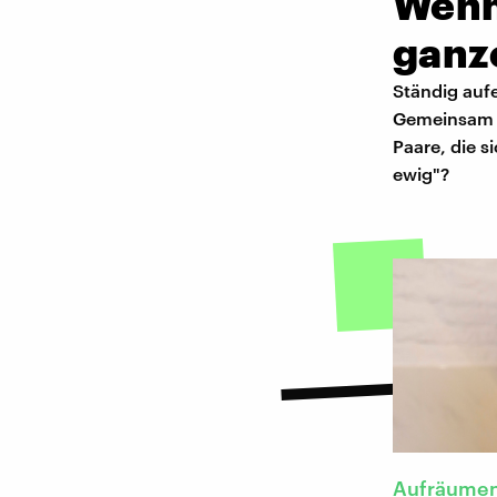
Wenn 
ganze
Ständig auf
Gemeinsam in
Paare, die s
ewig"?
Aufräumen