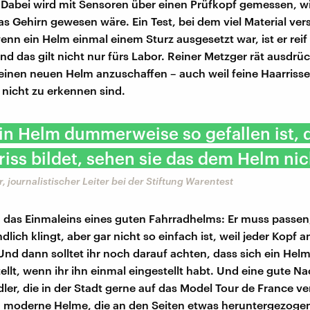
. Dabei wird mit Sensoren über einen Prüfkopf gemessen, wi
as Gehirn gewesen wäre. Ein Test, bei dem viel Material ver
nn ein Helm einmal einem Sturz ausgesetzt war, ist er reif 
nd das gilt nicht nur fürs Labor. Reiner Metzger rät ausdrüc
einen neuen Helm anzuschaffen – auch weil feine Haarriss
nicht zu erkennen sind.
n Helm dummerweise so gefallen ist, d
riss bildet, sehen sie das dem Helm nic
, journalistischer Leiter bei der Stiftung Warentest
 das Einmaleins eines guten Fahrradhelms: Er muss passen
dlich klingt, aber gar nicht so einfach ist, weil jeder Kopf 
 Und dann solltet ihr noch darauf achten, dass sich ein Helm
ellt, wenn ihr ihn einmal eingestellt habt. Und eine gute Na
dler, die in der Stadt gerne auf das Model Tour de France v
 moderne Helme, die an den Seiten etwas heruntergezogen