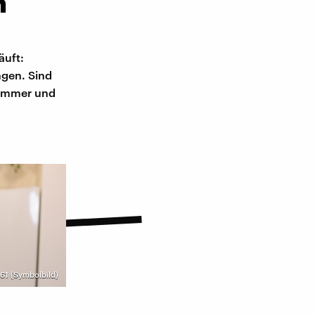
n
äuft:
ngen. Sind
f immer und
61 (Symbolbild)