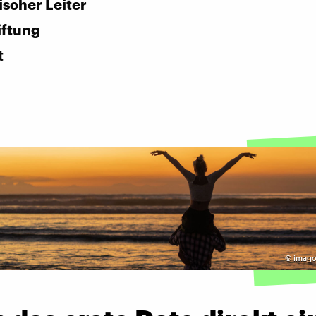
ischer Leiter
iftung
t
©
imago