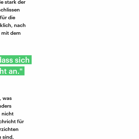
e stark der
schlissen
für die
klich, nach
e mit dem
ass sich
ht an."
, was
anders
 nicht
chricht für
erzichten
 sind,