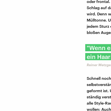
oder frontal
Schlag auf d
wird. Denn we
Mülltonne. U
jedem Sturz 
bloßen Auge 
"Wenn ei
ein Haar
Reiner Metzger
Schnell noch
selbstverstän
geformt ist.
ständig verst
alle Style-Ra
wollen: Auch