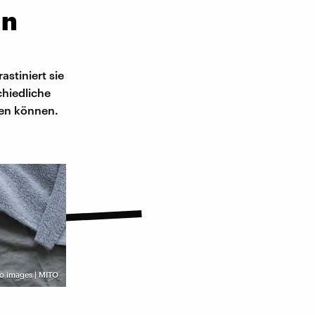
en
astiniert sie
hiedliche
den können.
o images | MITO