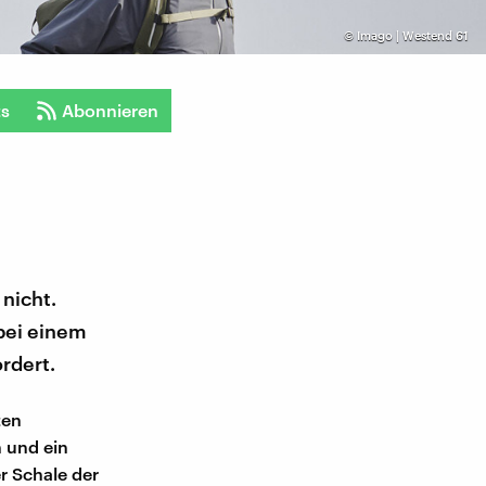
©
Imago | Westend 61
ts
Abonnieren
 nicht.
bei einem
rdert.
ten
 und ein
r Schale der