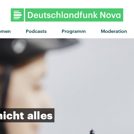
"Galvanize" von The Chemic
emen
Podcasts
Programm
Moderation
nicht
alles