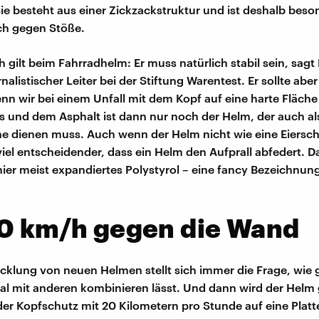
Sie besteht aus einer Zickzackstruktur und ist deshalb beso
ch gegen Stöße.
 gilt beim Fahrradhelm: Er muss natürlich stabil sein, sagt
nalistischer Leiter bei der Stiftung Warentest. Er sollte abe
n wir bei einem Unfall mit dem Kopf auf eine harte Fläche 
 und dem Asphalt ist dann nur noch der Helm, der auch al
 dienen muss. Auch wenn der Helm nicht wie eine Eiersch
o viel entscheidender, dass ein Helm den Aufprall abfedert. D
 hier meist expandiertes Polystyrol – eine fancy Bezeichnung
20 km/h gegen die Wand
icklung von neuen Helmen stellt sich immer die Frage, wie g
al mit anderen kombinieren lässt. Und dann wird der Helm 
 der Kopfschutz mit 20 Kilometern pro Stunde auf eine Platt