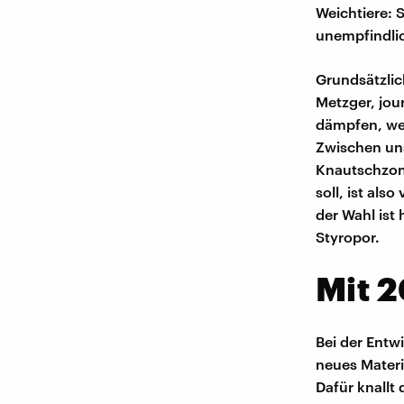
Weichtiere: 
unempfindli
Grundsätzlich
Metzger, jour
dämpfen, wen
Zwischen uns
Knautschzone
soll, ist als
der Wahl ist
Styropor.
Mit 
Bei der Entw
neues Materi
Dafür knallt