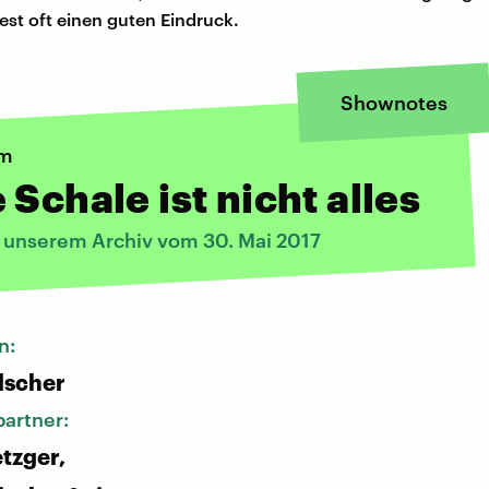
est oft einen guten Eindruck.
Shownotes
lm
 Schale ist nicht alles
s unserem Archiv vom 30. Mai 2017
n:
lscher
artner:
tzger,