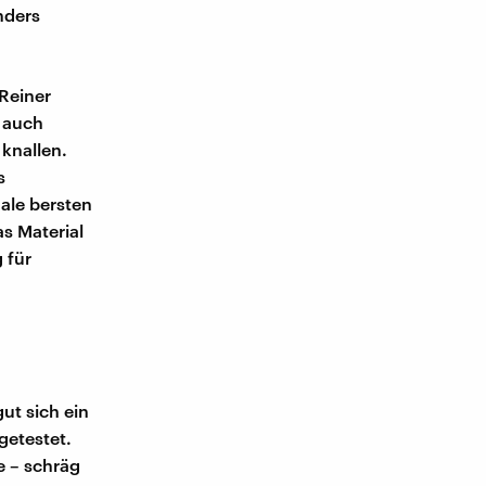
nders
 Reiner
r auch
knallen.
s
ale bersten
as Material
 für
ut sich ein
getestet.
e – schräg