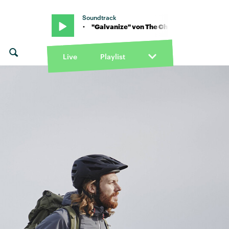
Soundtrack
al Brothers · "Galvanize" von The Chemical Brothers · "Galvanize
Live
Playlist