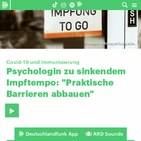
©
Imago | Bihlmayerfotografie
,
Covid-19 und Immunisierung
Psychologin
zu
sinkendem
Impftempo:
"Praktische
Barrieren
abbauen"
Deutschlandfunk App
ARD Sounds