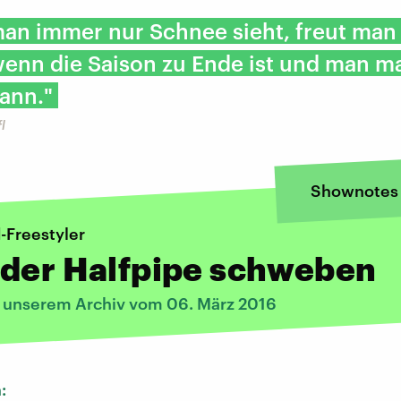
an immer nur Schnee sieht, freut man 
wenn die Saison zu Ende ist und man m
ann."
l
Shownotes
Freestyler
 der Halfpipe schweben
s unserem Archiv vom 06. März 2016
n: