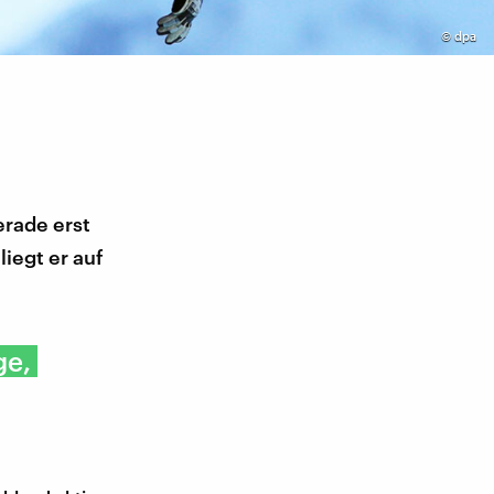
©
dpa
erade erst
iegt er auf
ge,