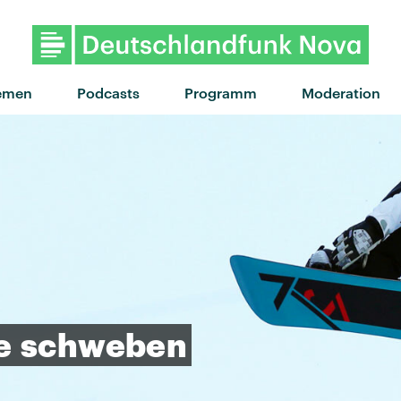
"Digo Nada" von Hard-Fi feat. Mike
emen
Podcasts
Programm
Moderation
e
schweben