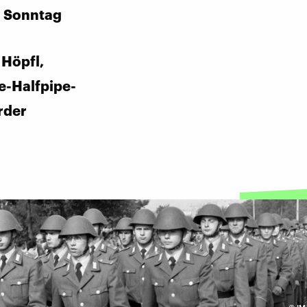
n Sonntag
Höpfl,
e-Halfpipe-
rder