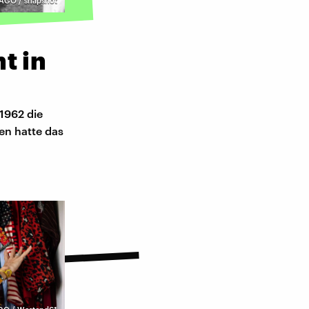
AGO / snapshot
t in
 1962 die
en hatte das