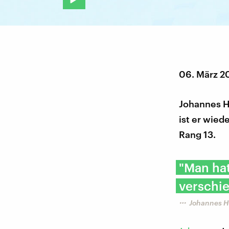
06. März 2
Johannes Hö
ist er wied
Rang 13.
"Man hat
verschie
Johannes H