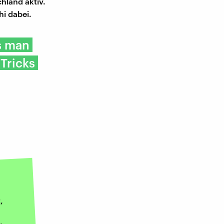
hland aktiv.
hi dabei.
s man
 Tricks
,