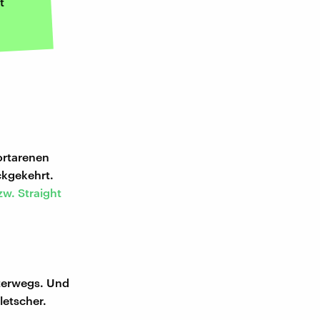
t
ortarenen
ckgekehrt.
zw. Straight
nterwegs. Und
letscher.