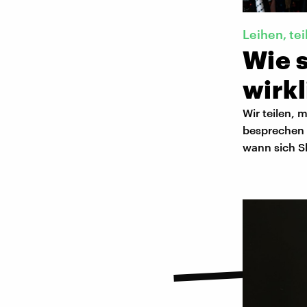
Leihen, te
Wie s
wirkl
Wir teilen, 
besprechen 
wann sich S