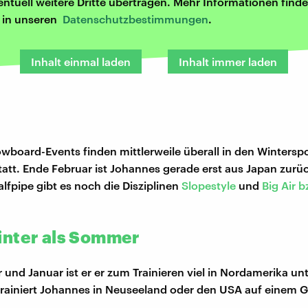
entuell weitere Dritte übertragen. Mehr Informationen finde
r in unseren
Datenschutzbestimmungen
.
Inhalt einmal laden
Inhalt immer laden
wboard-Events finden mittlerweile überall in den Wintersp
statt. Ende Februar ist Johannes gerade erst aus Japan zurü
lfpipe gibt es noch die Disziplinen
Slopestyle
und
Big Air b
nter als Sommer
und Januar ist er er zum Trainieren viel in Nordamerika u
ainiert Johannes in Neuseeland oder den USA auf einem G