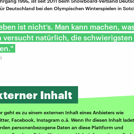
ahrgang 1995, ist seit 2011 beim Snowboard-Verband Deutsc
für Deutschland bei den Olympischen Winterspielen in Sotc
eben ist nicht’s. Man kann machen, wa
n versucht natürlich, die schwierigsten
en."
l
xterner Inhalt
er geht es zu einem externen Inhalt eines Anbieters wie
itter, Facebook, Instagram o.ä. Wenn Ihr diesen Inhalt ladet
rden personenbezogene Daten an diese Plattform und