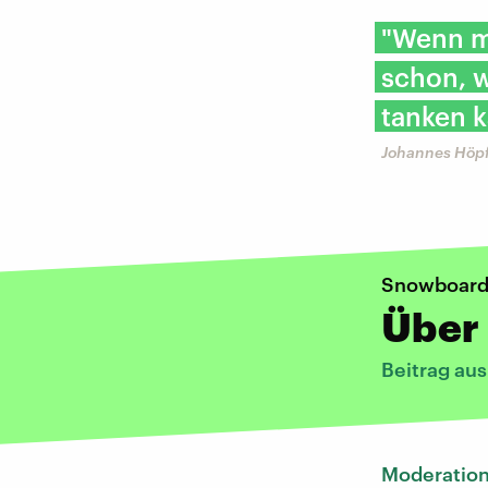
"Wenn m
schon, 
tanken k
Johannes Höpf
Snowboard-
Über
Beitrag au
Moderatio