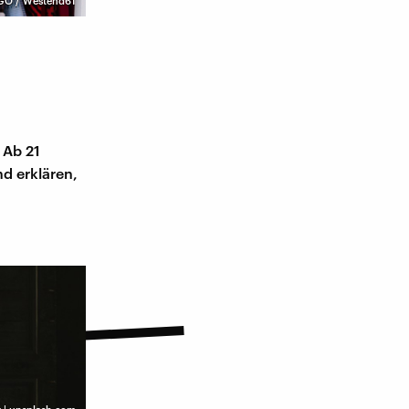
GO / Westend61
 Ab 21
d erklären,