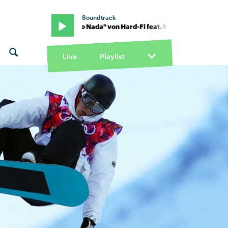
Soundtrack
 Kalle · "Digo Nada" von Hard-Fi feat. Mike Kalle · "Digo Nada" von 
Live
Playlist