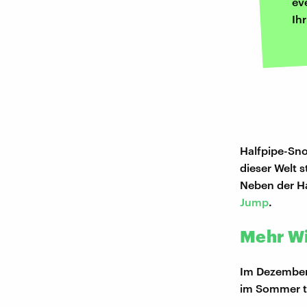
ev
Ih
Halfpipe-Sno
dieser Welt 
Neben der Ha
Jump
.
Mehr Wi
Im Dezember 
im Sommer tr