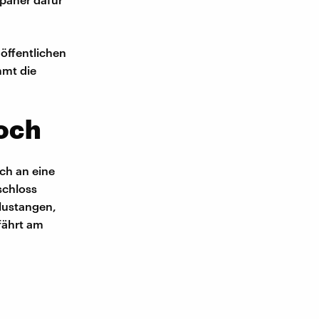
öffentlichen
mmt die
hoch
ch an eine
schloss
Alustangen,
fährt am