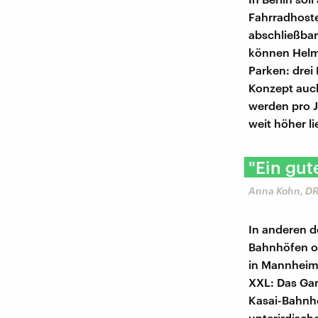
Fahrradhoste
abschließbar
können Helm
Parken: drei 
Konzept auch
werden pro J
weit höher l
"Ein gut
Anna Kohn, DR
In anderen d
Bahnhöfen od
in Mannheim 
XXL: Das Gan
Kasai-Bahnho
unterirdische