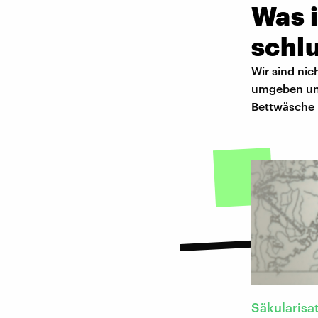
Was 
schl
Wir sind nic
umgeben uns
Bettwäsche 
Säkularisa