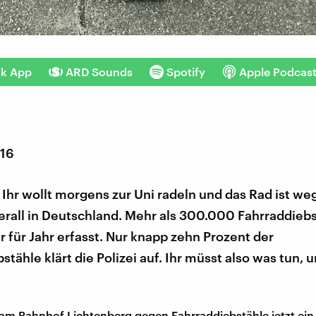
nk App
ARD Sounds
Spotify
Apple Podcas
016
 Ihr wollt morgens zur Uni radeln und das Rad ist we
erall in Deutschland. Mehr als 300.000 Fahrraddieb
 für Jahr erfasst. Nur knapp zehn Prozent der
stähle klärt die Polizei auf. Ihr müsst also was tun,
ll am Bahnhof Lichtenberg gegen Fahrraddiebstähle jetzt ein