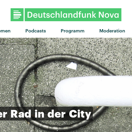
emen
Podcasts
Programm
Moderation
er
Rad
in
der
City