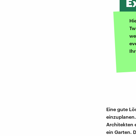
E
Hi
Tw
we
ev
Ih
Eine gute Lö
einzuplanen.
Architekten 
ein Garten. 