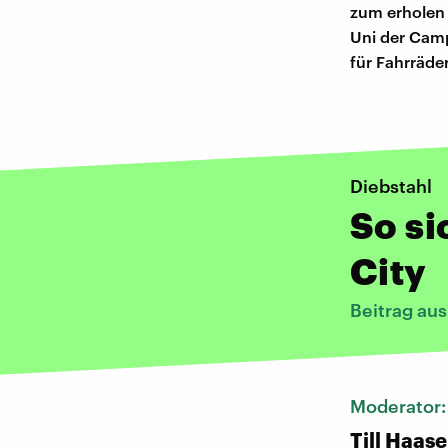
zum erholen 
Uni der Camp
für Fahrräde
Diebstahl
So si
City
Beitrag au
Moderator
Till Haase