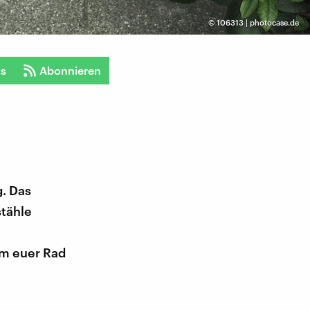
©
106313 | photocase.de
ts
Abonnieren
g. Das
stähle
 um euer Rad