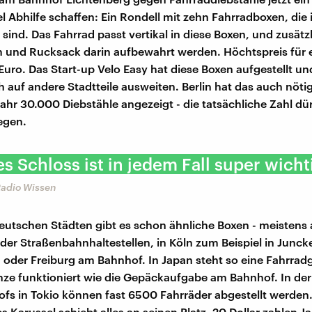
l Abhilfe schaffen: Ein Rondell mit zehn Fahrradboxen, die i
 sind. Das Fahrrad passt vertikal in diese Boxen, und zusätz
 und Rucksack darin aufbewahrt werden. Höchtspreis für 
Euro. Das Start-up Velo Easy hat diese Boxen aufgestellt und
 auf andere Stadtteile ausweiten. Berlin hat das auch nötig
ahr 30.000 Diebstähle angezeigt - die tatsächliche Zahl dü
iegen.
es Schloss ist in jedem Fall super wicht
adio Wissen
eutschen Städten gibt es schon ähnliche Boxen - meistens
er Straßenbahnhaltestellen, in Köln zum Beispiel in Junck
oder Freiburg am Bahnhof. In Japan steht so eine Fahrrad
ze funktioniert wie die Gepäckaufgabe am Bahnhof. In de
fs in Tokio können fast 6500 Fahrräder abgestellt werden.
s Karussel schiebt alles an seinen Platz. 20 Dollar zahlen J