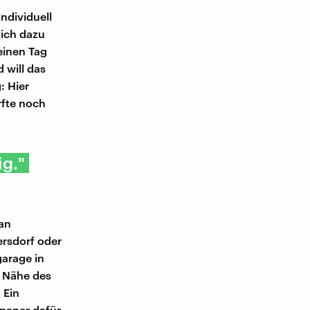
ndividuell
lich dazu
einen Tag
 will das
: Hier
rfte noch
ig."
 an
ersdorf oder
garage in
r Nähe des
 Ein
apaner dafür