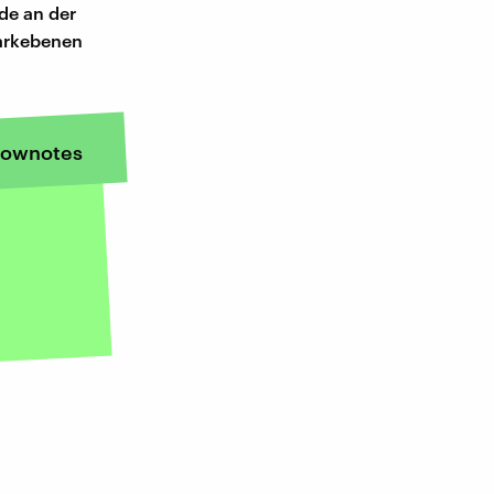
de an der
Parkebenen
ownotes