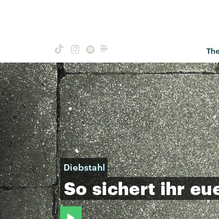
Th
Diebstahl
So
sichert
ihr
eu