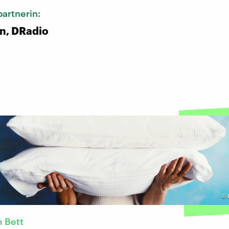
artnerin:
n, DRadio
©
 Bett