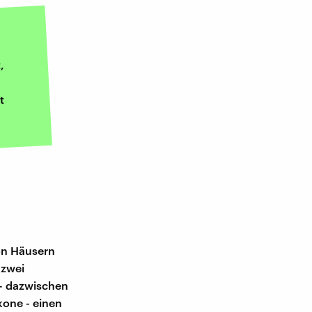
,
t
on Häusern
 zwei
 - dazwischen
kone - einen