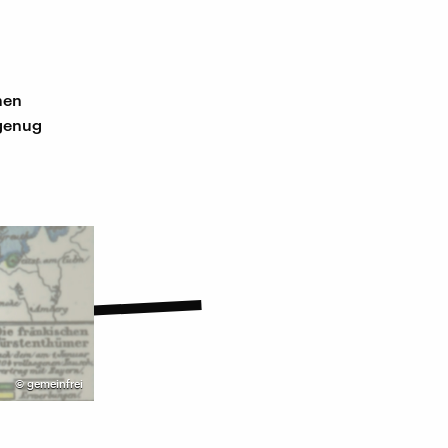
men
 genug
©
gemeinfrei