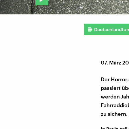
Deutschlandfu
07. März 2
Der Horror:
passiert üb
werden Jahr
Fahrraddieb
zu sichern.
In Berlin so