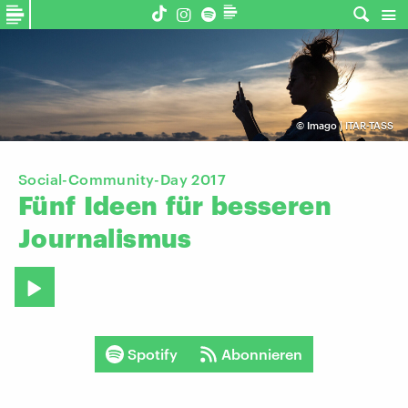
©
Imago | ITAR-TASS
Social-Community-Day 2017
Fünf
Ideen
für
besseren
Journalismus
Spotify
Abonnieren