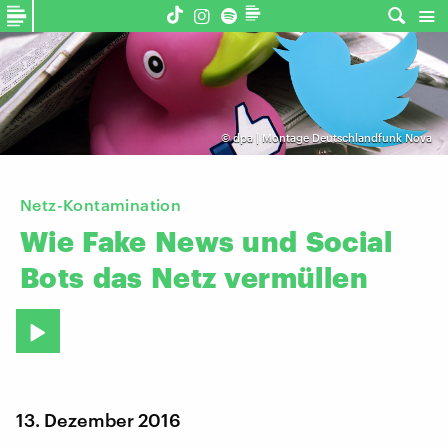
©
dpa | Montage Deutschlandfunk Nova
Netz-Kontamination
Wie
Fake
News
und
Social
Bots
das
Netz
vermüllen
13. Dezember 2016