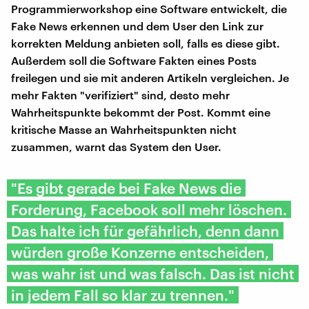
Programmierworkshop eine Software entwickelt, die
Fake News erkennen und dem User den Link zur
korrekten Meldung anbieten soll, falls es diese gibt.
Außerdem soll die Software Fakten eines Posts
freilegen und sie mit anderen Artikeln vergleichen. Je
mehr Fakten "verifiziert" sind, desto mehr
Wahrheitspunkte bekommt der Post. Kommt eine
kritische Masse an Wahrheitspunkten nicht
zusammen, warnt das System den User.
"Es gibt gerade bei Fake News die
Forderung, Facebook soll mehr löschen.
Das halte ich für gefährlich, denn dann
würden große Konzerne entscheiden,
was wahr ist und was falsch. Das ist nicht
in jedem Fall so klar zu trennen."