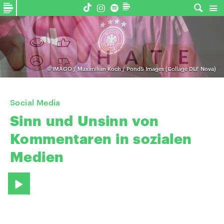
©
IMAGO / Maximilian Koch / Pond5 Images (Collage DLF Nova)
Social Media
Sinn
und
Unsinn
von
Kommentaren
in
sozialen
Medien