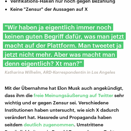
Verifikations-Haken nur noch gegen Bezahlung
Keine "Zensur" der Aussagen auf X
"Wir haben ja eigentlich immer noch
keinen guten Begriff dafür, was man jetzt
macht auf der Plattform. Man tweetet ja
jetzt nicht mehr. Aber was macht man
denn eigentlich? Xt man?"
Katharina Wilhelm, ARD-Korrespondentin in Los Angeles
Mit der Übernahme hat Elon Musk auch angekündigt,
dass ihm die
freie Meinungsäußerung auf Twitter
sehr
wichtig und er gegen Zensur sei. Verschiedene
Institutionen haben untersucht, wie sich X dadurch
verändert hat. Hassrede und Propaganda haben
seitdem
deutlich zugenommen
. Umstrittene