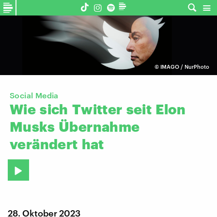
©
IMAGO / NurPhoto
Social Media
Wie
sich
Twitter
seit
Elon
Musks
Übernahme
verändert
hat
28. Oktober 2023