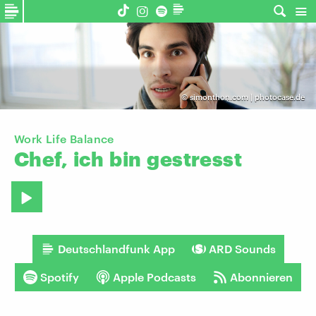
©
simonthon.com | photocase.de
Work Life Balance
Chef,
ich
bin
gestresst
Deutschlandfunk App
ARD Sounds
Spotify
Apple Podcasts
Abonnieren