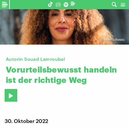
©
Uwe Schmitz
Autorin Souad Lamroubal
Vorurteilsbewusst
handeln
ist
der
richtige
Weg
30. Oktober 2022