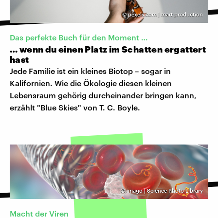
©
pexels.com | mart production
Das perfekte Buch für den Moment …
… wenn du einen Platz im Schatten ergattert
hast
Jede Familie ist ein kleines Biotop – sogar in
Kalifornien. Wie die Ökologie diesen kleinen
Lebensraum gehörig durcheinander bringen kann,
erzählt "Blue Skies" von T. C. Boyle.
©
imago | Science Photo Library
Macht der Viren