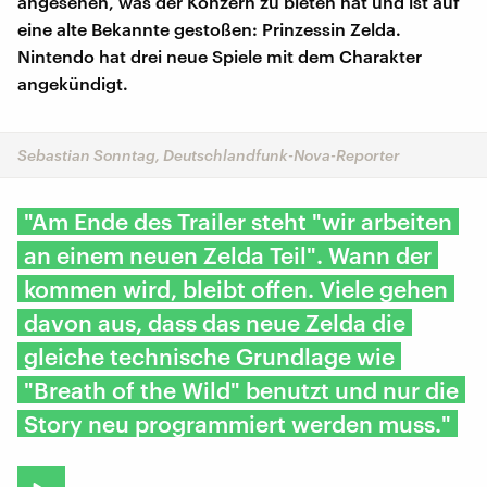
angesehen, was der Konzern zu bieten hat und ist auf
eine alte Bekannte gestoßen: Prinzessin Zelda.
Nintendo hat drei neue Spiele mit dem Charakter
angekündigt.
Sebastian Sonntag, Deutschlandfunk-Nova-Reporter
"Am Ende des Trailer steht "wir arbeiten
an einem neuen Zelda Teil". Wann der
kommen wird, bleibt offen. Viele gehen
davon aus, dass das neue Zelda die
gleiche technische Grundlage wie
"Breath of the Wild" benutzt und nur die
Story neu programmiert werden muss."