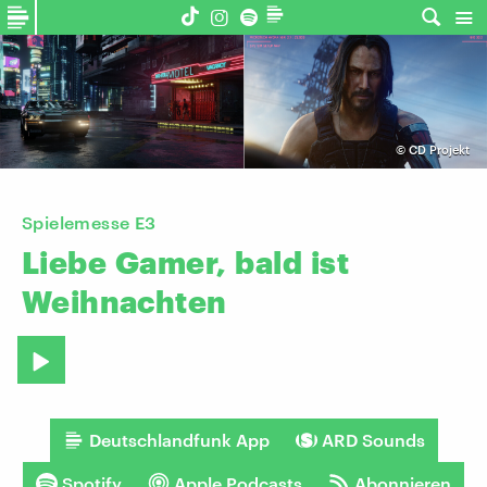
©
CD Projekt
Spielemesse E3
Liebe
Gamer,
bald
ist
Weihnachten
Deutschlandfunk App
ARD Sounds
Spotify
Apple Podcasts
Abonnieren