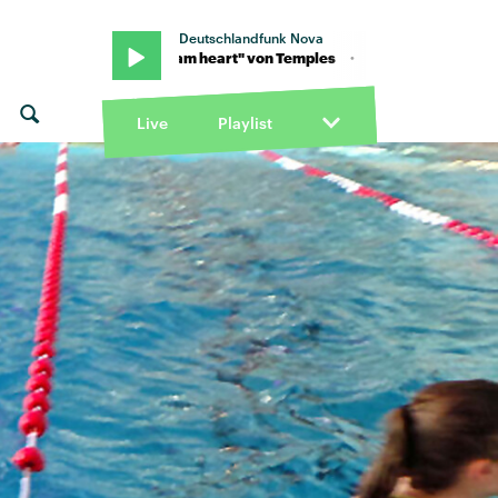
Deutschlandfunk Nova
· "Jet stream heart" von Temples · "Jet stream heart" von Temples
Live
Playlist