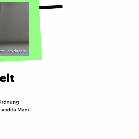
ra | pexels.com
elt
 Ordnung
ivedita Mani