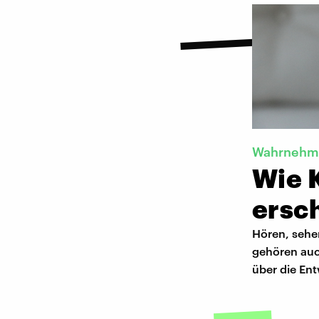
Wahrnehm
Wie K
ersc
Hören, sehen
gehören auc
über die En