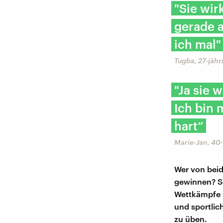
"Sie wirk
gerade 
ich mal"
Tugba, 27-jäh
"Ja sie
Ich bin 
hart“
Marie-Jan, 40-
Wer von beid
gewinnen? So
Wettkämpfe 
und sportlic
zu üben.