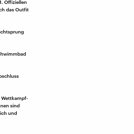
. Offiziellen
h das Outfit
echtsprung
 Schwimmbad
Abschluss
n. Wettkampf-
nnen sind
lich und