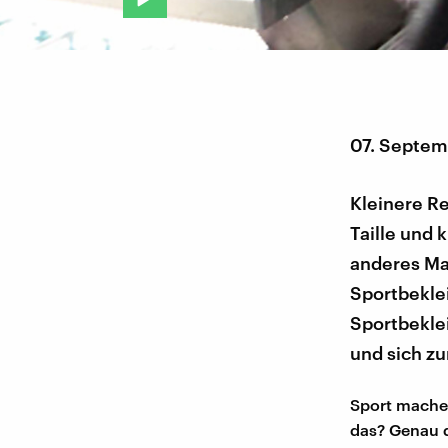
07. Septem
Kleinere R
Taille und 
anderes Mat
Sportbekle
Sportbekle
und sich z
Sport machen
das? Genau d