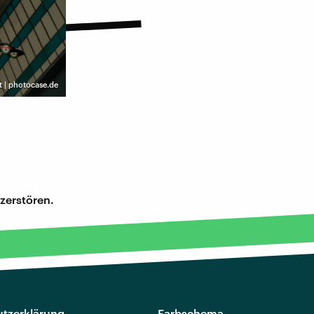
 | photocase.de
zerstören.
tzerklärung
Farbschema