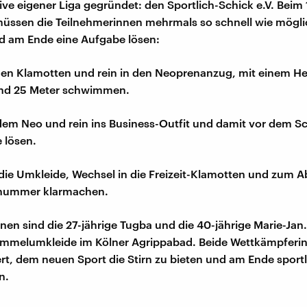
ive eigener Liga gegründet: den Sportlich-Schick e.V. Beim 1
ssen die Teilnehmerinnen mehrmals so schnell wie möglic
d am Ende eine Aufgabe lösen:
den Klamotten und rein in den Neoprenanzug, mit einem H
und 25 Meter schwimmen.
 dem Neo und rein ins Business-Outfit und damit vor dem
 lösen.
 die Umkleide, Wechsel in die Freizeit-Klamotten und zum 
nnummer klarmachen.
nen sind die 27-jährige Tugba und die 40-jährige Marie-Ja
Sammelumkleide im Kölner Agrippabad. Beide Wettkämpferi
rt, dem neuen Sport die Stirn zu bieten und am Ende sport
n.