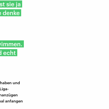
t sie ja
e denke
hwimmen.
d echt
n haben und
Liga-
enanzügen
 mal anfangen