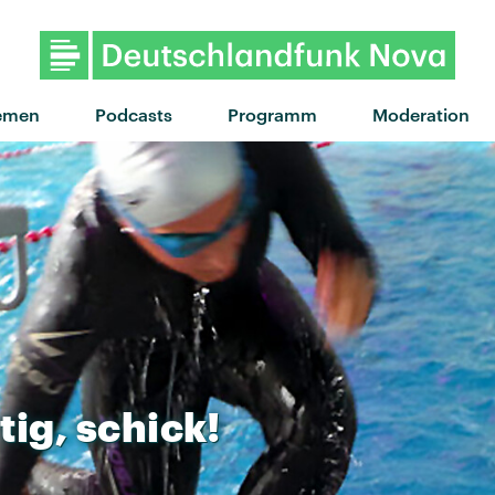
"Jet stream heart" von Temples 
emen
Podcasts
Programm
Moderation
tig,
schick!