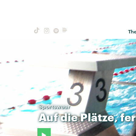
Th
Sportswear
Auf
die
Plätze,
fer