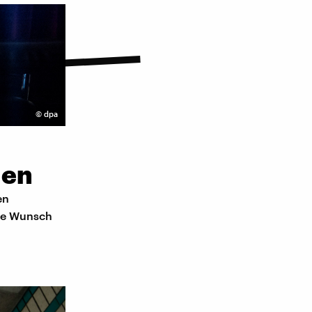
©
dpa
ien
en
ige Wunsch