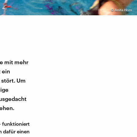
©
Anita Horn
ge mit mehr
 ein
 stört. Um
nige
ausgedacht
iehen.
 funktioniert
n dafür einen