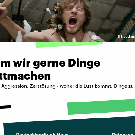
©
froodmat
g
m wir gerne Dinge
ttmachen
 Aggression, Zerstörung - woher die Lust kommt, Dinge zu 
Deutschlandfunk Nova
Datenschu