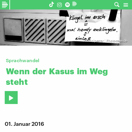
©
shnipestar | Photocase.de
Sprachwandel
Wenn
der
Kasus
im
Weg
steht
01. Januar 2016