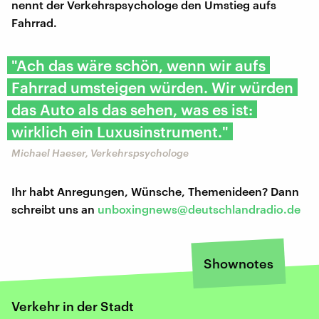
nennt der Verkehrspsychologe den Umstieg aufs
Fahrrad.
"Ach das wäre schön, wenn wir aufs
Fahrrad umsteigen würden. Wir würden
das Auto als das sehen, was es ist:
wirklich ein Luxusinstrument."
Michael Haeser, Verkehrspsychologe
Ihr habt Anregungen, Wünsche, Themenideen? Dann
schreibt uns an
unboxingnews@deutschlandradio.de
Shownotes
Verkehr in der Stadt