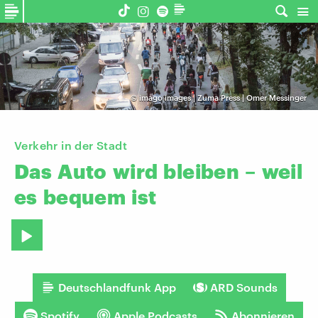
©
imago images | Zuma Press | Omer Messinger
Verkehr in der Stadt
Das
Auto
wird
bleiben
–
weil
es
bequem
ist
Deutschlandfunk App
ARD Sounds
Spotify
Apple Podcasts
Abonnieren